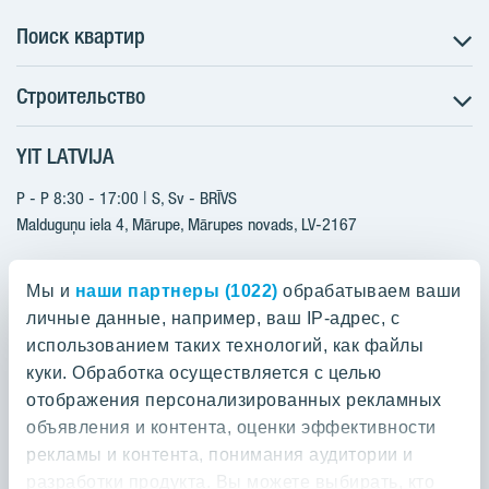
Поиск квартир
Строительство
Поиск квартир
Информация для покупателей
YIT LATVIJA
Строительство
Будущие проекты
Актуальные проекты
P - P 8:30 - 17:00 | S, Sv - BRĪVS
YIT Plus
Реализованные проекты
Malduguņu iela 4, Mārupe, Mārupes novads, LV-2167
Контакты
Контакты
+371 25608080
Мы и
наши партнеры (1022)
обрабатываем ваши
yitmajas@yit.lv
личные данные, например, ваш IP-адрес, с
использованием таких технологий, как файлы
куки. Обработка осуществляется с целью
отображения персонализированных рекламных
Проекты
объявления и контента, оценки эффективности
рекламы и контента, понимания аудитории и
О компании YIT
Silvas nami
разработки продукта. Вы можете выбирать, кто