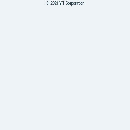
Grafits
© 2021 YIT Corporation
Гармоничное развитие
Mārpagalmi