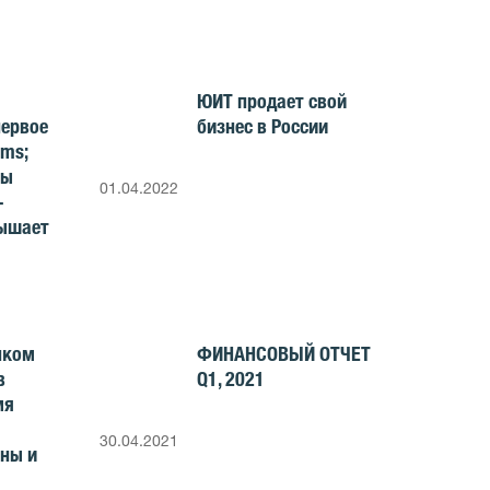
ЮИТ продает свой
первое
бизнес в России
ams;
ны
01.04.2022
-
ышает
нком
ФИНАНСОВЫЙ ОТЧЕТ
в
Q1, 2021
мя
30.04.2021
ны и