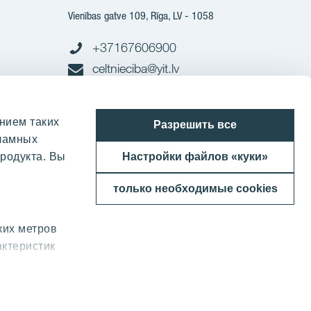
Vienības gatve 109, Rīga, LV - 1058
+37167606900
celtnieciba@yit.lv
нием таких
Разрешить все
кламных
родукта. Вы
Настройки файлов «куки»
только необходимые cookies
ких метров
актеристик
бные