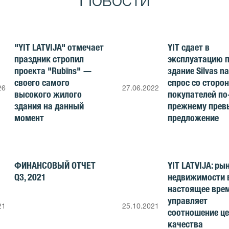
"YIT LATVIJA" отмечает
YIT сдает в
праздник стропил
эксплуатацию 
проекта "Rubīns" —
здание Silvas n
своего самого
спрос со сторо
26
27.06.2022
высокого жилого
покупателей по
здания на данный
прежнему прев
момент
предложение
ФИНАНСОВЫЙ ОТЧЕТ
YIT LATVIJA: ры
Q3, 2021
недвижимости 
настоящее вре
управляет
21
25.10.2021
соотношение це
качества