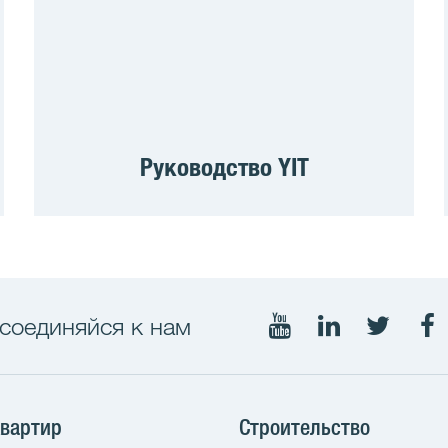
Руководство YIT
соединяйся к нам
Мы
Мы
Мы
М
в
в
в
в
YouTube
LinkedIn
Twitter
Fa
квартир
Строительство