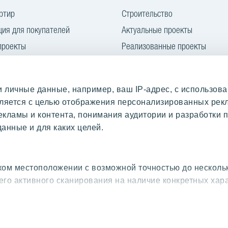
ртир
Строительство
ия для покупателей
Актуальные проекты
проекты
Реализованные проекты
Контакты
личные данные, например, ваш IP-адрес, с использова
твляется с целью отображения персонализированных ре
ы
О компании YIT
екламы и контента, понимания аудитории и разработки п
анные и для каких целей.
i
О YIT
rtāls
Для сми
Гармоничное развитие
ом местоположении с возможной точностью до несколь
его активного сканирования на наличие конкретных хар
i
 личные данные, и задайте настройки в разделе
«подро
вое согласие в любое время в Заявлении о файлах куки.