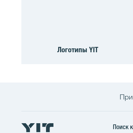
Логотипы YIT
При
Поиск 