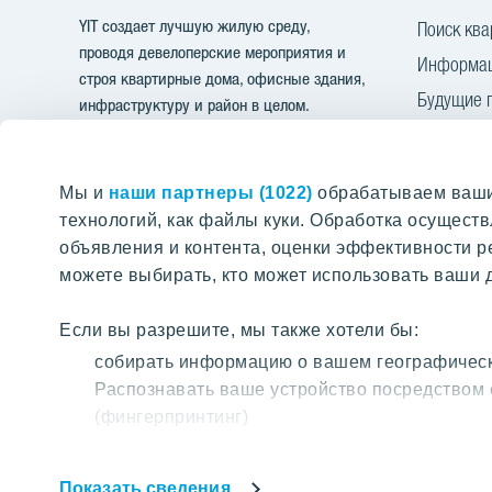
YIT создает лучшую жилую среду,
Поиск ква
проводя девелоперские мероприятия и
Информац
строя квартирные дома, офисные здания,
Будущие 
инфраструктуру и район в целом.
YIT Plus
ПОИСК ПО ПОРТАЛУ
Контакты
Мы и
наши партнеры (1022)
обрабатываем ваши 
технологий, как файлы куки. Обработка осущес
Проект
объявления и контента, оценки эффективности р
Найти нужные страницы на нашем
можете выбирать, кто может использовать ваши д
Silvas nam
портале
Kaivas kva
Если вы разрешите, мы также хотели бы:
Rubins
собирать информацию о вашем географическ
Grafits
Распознавать ваше устройство посредством 
(фингерпринтинг)
Mārpagalm
Узнайте больше о том, как обрабатываются ваши
сведения»
. Вы можете изменить или отозвать с
Показать сведения