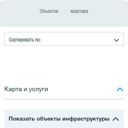
Объектов
квартира
Сортировать по:
к
в
а
Карта и услуги
р
т
и
Показать объекты инфраструктуры