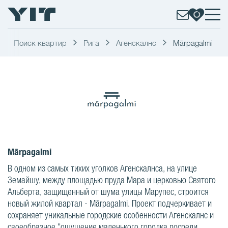
Поиск квартир
Рига
Агенскалнс
Mārpagalmi
Mārpagalmi
В одном из самых тихих уголков Агенскалнса, на улице
Земайшу, между площадью пруда Мара и церковью Святого
Альберта, защищенный от шума улицы Марупес, строится
новый жилой квартал - Mārpagalmi. Проект подчеркивает и
сохраняет уникальные городские особенности Агенскалнс и
своеобразное "ощущение маленького городка посреди