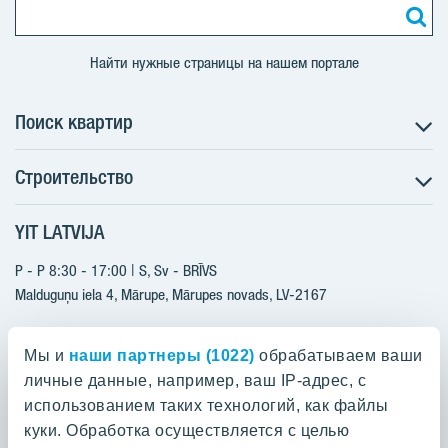
Найти нужные страницы на нашем портале
Поиск квартир
Строительство
Поиск квартир
Информация для покупателей
YIT LATVIJA
Строительство
Будущие проекты
Актуальные проекты
P - P 8:30 - 17:00 | S, Sv - BRĪVS
YIT Plus
Реализованные проекты
Malduguņu iela 4, Mārupe, Mārupes novads, LV-2167
Контакты
Контакты
+371 25608080
Мы и
наши партнеры (1022)
обрабатываем ваши
yitmajas@yit.lv
личные данные, например, ваш IP-адрес, с
использованием таких технологий, как файлы
куки. Обработка осуществляется с целью