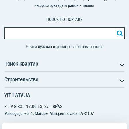
инфраструктуру и район в целом.
ПОИСК ПО ПОРТАЛУ
Найти нужные страницы на нашем портале
Поиск квартир
Строительство
Поиск квартир
Информация для покупателей
YIT LATVIJA
Строительство
Будущие проекты
Актуальные проекты
P - P 8:30 - 17:00 | S, Sv - BRĪVS
YIT Plus
Реализованные проекты
Malduguņu iela 4, Mārupe, Mārupes novads, LV-2167
Контакты
Контакты