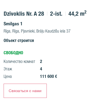
2
Dzīvoklis Nr. A 28
2-ist.
44,2 m
Smilgas 1
Rīga, Rīga, Pļavnieki, Brāļu Kaudzīšu iela 37
Объект строится
СВОБОДНО
2
Количество комнат
4
Этаж
111 600 €
Цена
Связаться с нами