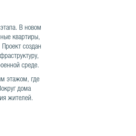
 этапа. В новом
ные квартиры,
 Проект создан
нфраструктуру,
роенной среде.
ым этажом, где
Вокруг дома
вия жителей.