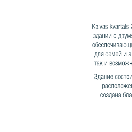
Kaivas kvartāl
здании с дву
обеспечивающи
для семей и а
так и возможн
Здание состои
расположен
создана бла