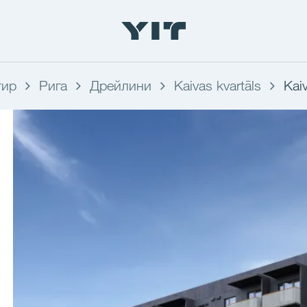
тир
Рига
Дрейлини
Kaivas kvartāls
Kaiv