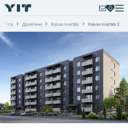
Рига
Дрейлини
Kaivas kvartāls
Kaivas kvartals 2