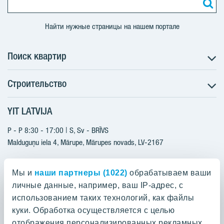
Найти нужные страницы на нашем портале
Поиск квартир
Строительство
Поиск квартир
Информация для покупателей
YIT LATVIJA
Строительство
Будущие проекты
Актуальные проекты
P - P 8:30 - 17:00 | S, Sv - BRĪVS
YIT Plus
Реализованные проекты
Malduguņu iela 4, Mārupe, Mārupes novads, LV-2167
Контакты
Контакты
+371 25608080
Мы и
наши партнеры (1022)
обрабатываем ваши
yitmajas@yit.lv
личные данные, например, ваш IP-адрес, с
использованием таких технологий, как файлы
куки. Обработка осуществляется с целью
отображения персонализированных рекламных