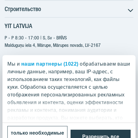
Строительство
Поиск квартир
Информация для покупателей
YIT LATVIJA
Строительство
Будущие проекты
Актуальные проекты
P - P 8:30 - 17:00 | S, Sv - BRĪVS
YIT Plus
Реализованные проекты
Malduguņu iela 4, Mārupe, Mārupes novads, LV-2167
Контакты
Контакты
+371 25608080
Мы и
наши партнеры (1022)
обрабатываем ваши
yitmajas@yit.lv
личные данные, например, ваш IP-адрес, с
использованием таких технологий, как файлы
куки. Обработка осуществляется с целью
отображения персонализированных рекламных
Проекты
объявления и контента, оценки эффективности
рекламы и контента, понимания аудитории и
О компании YIT
Silvas nami
разработки продукта. Вы можете выбирать, кто
Kaivas kvartāls
может использовать ваши данные и для каких
О YIT
только необходимые
целей.
Rubins
Разрешить все
Политика конфиденциальности