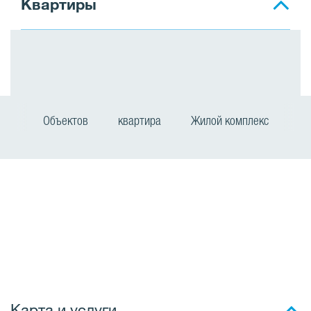
Квартиры
Объектов
квартира
Жилой комплекс
Ж
и
л
о
й
Карта и услуги