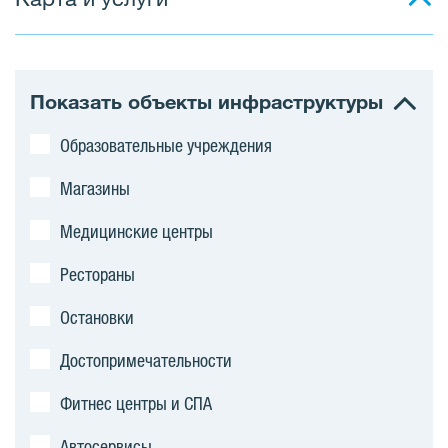
к
о
м
Показать объекты инфраструктуры
п
Образовательные учреждения
л
Магазины
е
Медицинские центры
к
Рестораны
с
Остановки
Достопримечательности
Фитнес центры и СПА
Автосервисы