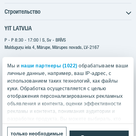
Строительство
Поиск квартир
Информация для покупателей
YIT LATVIJA
Строительство
Будущие проекты
Актуальные проекты
P - P 8:30 - 17:00 | S, Sv - BRĪVS
YIT Plus
Реализованные проекты
Malduguņu iela 4, Mārupe, Mārupes novads, LV-2167
Контакты
Контакты
+371 25608080
Мы и
наши партнеры (1022)
обрабатываем ваши
yitmajas@yit.lv
личные данные, например, ваш IP-адрес, с
использованием таких технологий, как файлы
куки. Обработка осуществляется с целью
отображения персонализированных рекламных
Проекты
объявления и контента, оценки эффективности
рекламы и контента, понимания аудитории и
О компании YIT
Silvas nami
разработки продукта. Вы можете выбирать, кто
Kaivas kvartāls
может использовать ваши данные и для каких
О YIT
только необходимые
целей.
Rubins