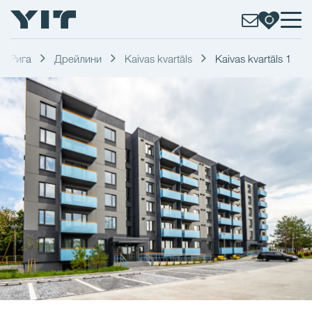
Рига
Дрейлини
Kaivas kvartāls
Kaivas kvartāls 1