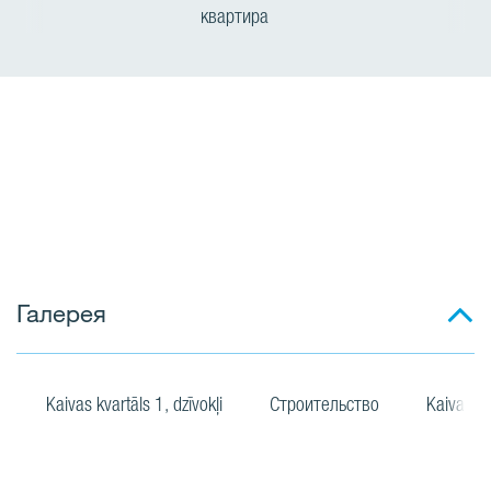
квартира
Галерея
Kaivas kvartāls 1, dzīvokļi
Строительство
Kaivas kv