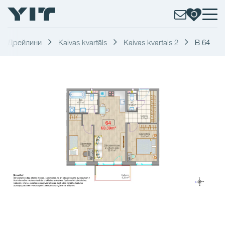
Дрейлини
Kaivas kvartāls
Kaivas kvartals 2
B 64