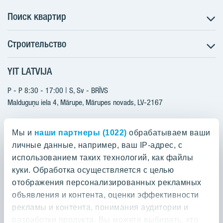
Поиск квартир
Строительство
Поиск квартир
Информация для покупателей
YIT LATVIJA
Строительство
Будущие проекты
Актуальные проекты
P - P 8:30 - 17:00 | S, Sv - BRĪVS
YIT Plus
Реализованные проекты
Malduguņu iela 4, Mārupe, Mārupes novads, LV-2167
Контакты
Контакты
+371 25608080
Мы и
наши партнеры (1022)
обрабатываем ваши
yitmajas@yit.lv
личные данные, например, ваш IP-адрес, с
использованием таких технологий, как файлы
куки. Обработка осуществляется с целью
отображения персонализированных рекламных
Проекты
объявления и контента, оценки эффективности
рекламы и контента, понимания аудитории и
О компании YIT
Silvas nami
разработки продукта. Вы можете выбирать, кто