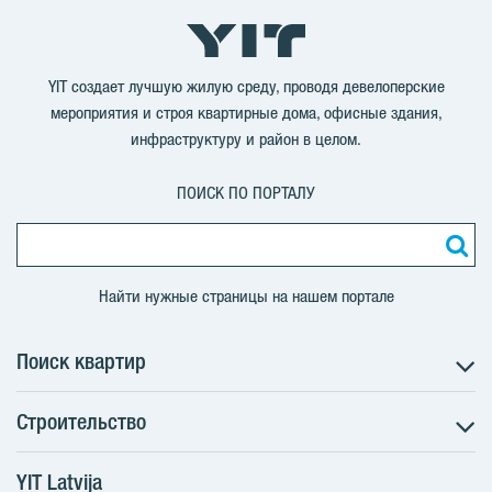
в
в
в
в
YouTube
LinkedIn
Twitter
Facebook
YIT создает лучшую жилую среду, проводя девелоперские
мероприятия и строя квартирные дома, офисные здания,
инфраструктуру и район в целом.
ПОИСК ПО ПОРТАЛУ
Найти нужные страницы на нашем портале
Поиск квартир
Строительство
Поиск квартир
Информация для покупателей
YIT Latvija
Строительство
Будущие проекты