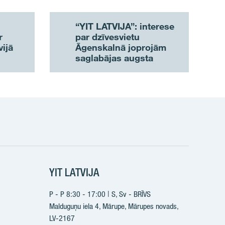
“YIT LATVIJA”: interese
r
par dzīvesvietu
vijā
Āgenskalnā joprojām
u
saglabājas augsta
k
YIT LATVIJA
P - P 8:30 - 17:00 | S, Sv - BRĪVS
Malduguņu iela 4, Mārupe, Mārupes novads,
LV-2167