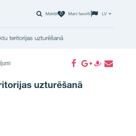
Meklēt
Mani favorīti
LV
u teritorijas uzturēšanā
ījumi
itorijas uzturēšanā