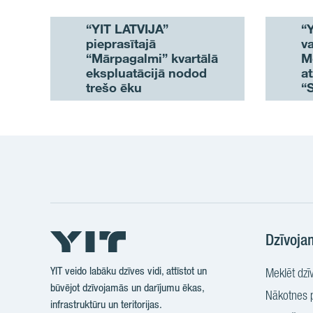
“YIT LATVIJA”
“
pieprasītajā
va
“Mārpagalmi” kvartālā
M
ekspluatācijā nodod
a
trešo ēku
“S
bū
2
Dzīvoja
YIT veido labāku dzīves vidi, attīstot un
Meklēt dzīv
būvējot dzīvojamās un darījumu ēkas,
Nākotnes p
infrastruktūru un teritorijas.