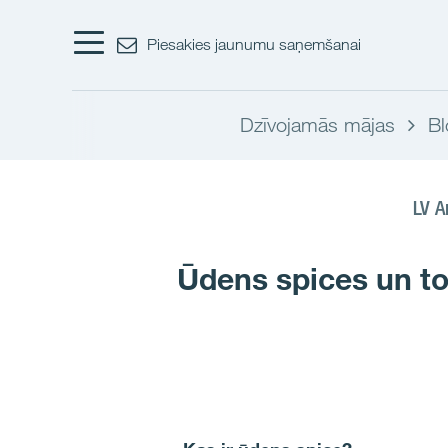
Piesakies jaunumu saņemšanai
Dzīvojamās mājas
Bl
LV A
Ūdens spices un to