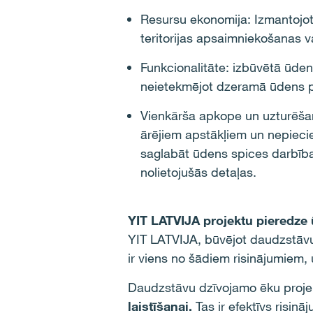
Resursu ekonomija: Izmantojot 
teritorijas apsaimniekošanas va
Funkcionalitāte: izbūvētā ūde
neietekmējot dzeramā ūdens p
Vienkārša apkope un uzturēšana
ārējiem apstākļiem un nepieci
saglabāt ūdens spices darbība
nolietojušās detaļas.
YIT LATVIJA projektu pieredze
YIT LATVIJA, būvējot daudzstāv
ir viens no šādiem risinājumiem,
Daudzstāvu dzīvojamo ēku proje
laistīšanai.
Tas ir efektīvs risin