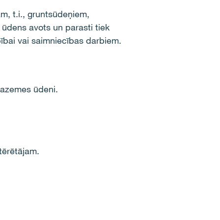
m, t.i., gruntsūdeņiem,
 ūdens avots un parasti tiek
ībai vai saimniecības darbiem.
 pazemes ūdeni.
tērētājam.