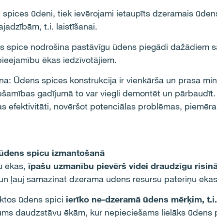
spices ūdeni, tiek ievērojami ietaupīts dzeramais ūdens
jadzībām, t.i. laistīšanai.
ns spice nodrošina pastāvīgu ūdens piegādi dažādiem 
ieejamību ēkas iedzīvotājiem.
: Ūdens spices konstrukcija ir vienkārša un prasa minim
ešamības gadījumā to var viegli demontēt un pārbaudīt
s efektivitāti, novēršot potenciālas problēmas, piemēr
 ūdens spicu izmantošanā
u ēkas,
īpašu uzmanību pievērš videi draudzīgu risin
 un ļauj samazināt dzeramā ūdens resursu patēriņu ēkas
ktos ūdens spici
ierīko ne-dzeramā ūdens mērķim, t.i
ājums daudzstāvu ēkām, kur nepieciešams lielāks ūdens p