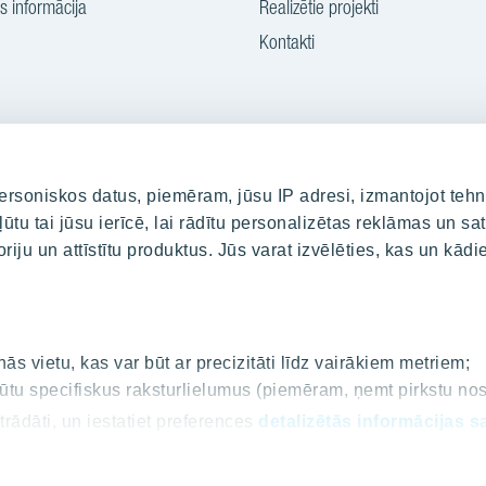
 informācija
Realizētie projekti
Kontakti
iesakies jaunumu
saņemšanai
rsoniskos datus, piemēram, jūsu IP adresi, izmantojot tehn
ūtu tai jūsu ierīcē, lai rādītu personalizētas reklāmas un sat
Par YIT
riju un attīstītu produktus. Jūs varat izvēlēties, kas un kā
i
Par YIT
rtāls
Ilgtspēja
Medijiem/Presei
s vietu, kas var būt ar precizitāti līdz vairākiem metriem;
Jaunumi
 iegūtu specifiskus raksturlielumus (piemēram, ņemt pirkstu n
trādāti, un iestatiet preferences
detalizētās informācijas s
i
mantojot sīkdatņu deklarāciju.