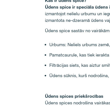
Kas ir ūdens spice?
Ūdens spice ir speciāla ūdens
izmantojot nelielu urbumu un ieg
izmantota ne-dzeramā ūdens vaja
Ūdens spice sastāv no vairākām
Urbums: Neliels urbums zemē, 
Pamatcaurule, kas tiek ierakta
Filtrācijas siets, kas aiztur sm
Ūdens sūknis, kurš nodrošina, 
Ūdens spices priekšrocības
Ūdens spices nodrošina vairākas