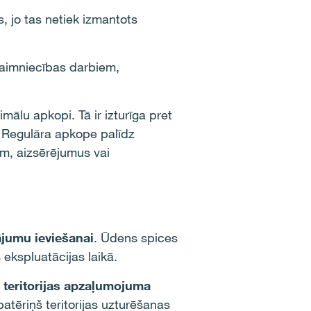
, jo tas netiek izmantots
saimniecības darbiem,
ālu apkopi. Tā ir izturīga pret
. Regulāra apkope palīdz
am, aizsērējumus vai
ājumu ieviešanai
. Ūdens spices
 ekspluatācijas laikā.
. teritorijas apzaļumojuma
atēriņš teritorijas uzturēšanas