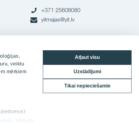
+371 25608080
yitmajas@yit.lv
oloģijas,
Atļaut visu
uru, veiktu
diem mērķiem
Uzstādījumi
Tikai nepieciešamie
ospiedumus)
adaļā
. Jebkurā