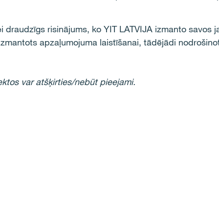
ei draudzīgs risinājums, ko YIT LATVIJA izmanto savos j
 izmantots
apzaļumojuma
laistīšana
i
, tādējādi nodrošino
ektos var atšķirties/nebūt pieejami.