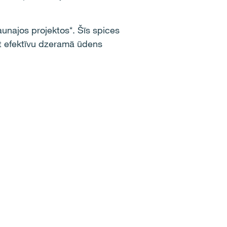
aunajos projektos*.
Šīs spices
t efektīvu
dzeramā
ūdens