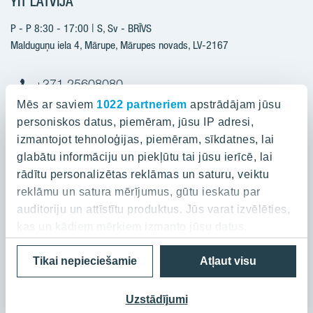
YIT LATVIJA
Būvniecība
Pārdošanas informācija
Jaunie projekti
P - P 8:30 - 17:00 | S, Sv - BRĪVS
YIT Plus
Realizētie projekti
Malduguņu iela 4, Mārupe, Mārupes novads, LV-2167
Kontakti
Kontakti
+371 25608080
yitmajas@yit.lv
Mēs ar saviem
1022 partneriem
apstrādājam jūsu
personiskos datus, piemēram, jūsu IP adresi,
izmantojot tehnoloģijas, piemēram, sīkdatnes, lai
glabātu informāciju un piekļūtu tai jūsu ierīcē, lai
Projekti
rādītu personalizētas reklāmas un saturu, veiktu
reklāmu un satura mērījumus, gūtu ieskatu par
Par YIT
Silvas nami
auditoriju un attīstītu produktus. Jūs varat izvēlēties,
Kaivas kvartāls
kas un kādiem mērķiem izmanto jūsu datus.
Par YIT
Grafīts
Privātuma politika
Cookies
Tikai nepieciešamie
Atļaut visu
Ja atļaujat, mēs arī vēlētos
Ilgtspēja
Rubīns
© 2023 YIT Corporation
apkopot informāciju par jūsu ģeogrāfisko
Medijiem/Presei
Mārpagalmi
atrašanās vietu, kas var būt ar precizitāti līdz
Uzstādījumi
Jaunumi