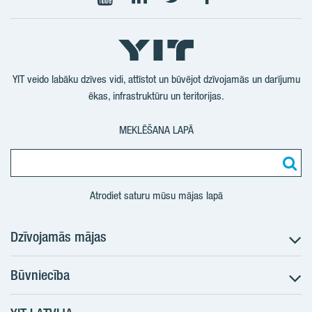
Seko
Seko
Seko
Seko
mums
mums
mums
mums
YouTube
LinkedIn
Twtitter
Facebook
YIT veido labāku dzīves vidi, attīstot un būvējot dzīvojamās un darījumu
ēkas, infrastruktūru un teritorijas.
MEKLĒŠANA LAPĀ
Atrodiet saturu mūsu mājas lapā
Dzīvojamās mājas
Būvniecība
Meklēt dzīvokli
Nākotnes projekti