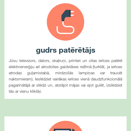
gudrs patērētājs
Jūsu televizors, dators, skaļruņi, printeri un citas ierīces patērē
elektroenerģiju arī atrodoties gaidstāves režīmā (turklāt, ja ierīces
atrodas guļamistabā, mirdzošās lampiņas var traucēt
naktsmieram). Ieslēdziet vairākas ierīces vienā daudzfunkcionālā
pagarinātājā ar slēdzi un, atstājot mājas vai ejot gulēt, izslēdziet
tās ar vienu klikšķi.