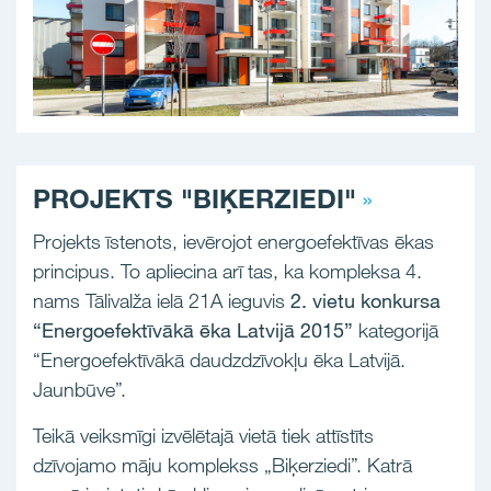
PROJEKTS "BIĶERZIEDI"
Projekts īstenots, ievērojot energoefektīvas ēkas
principus. To apliecina arī tas, ka kompleksa 4.
nams Tālivalža ielā 21A ieguvis
2. vietu konkursa
“Energoefektīvākā ēka Latvijā 2015”
kategorijā
“Energoefektīvākā daudzdzīvokļu ēka Latvijā.
Jaunbūve”.
Teikā veiksmīgi izvēlētajā vietā tiek attīstīts
dzīvojamo māju komplekss „Biķerziedi”. Katrā