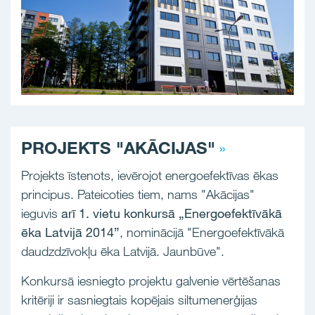
PROJEKTS "AKĀCIJAS"
Projekts īstenots, ievērojot energoefektīvas ēkas
principus. Pateicoties tiem, nams "Akācijas"
ieguvis
arī 1. vietu konkursā „Energoefektīvākā
ēka Latvijā 2014”
, nominācijā "Energoefektīvākā
daudzdzīvokļu ēka Latvijā. Jaunbūve".
Konkursā iesniegto projektu galvenie vērtēšanas
kritēriji ir sasniegtais kopējais siltumenerģijas