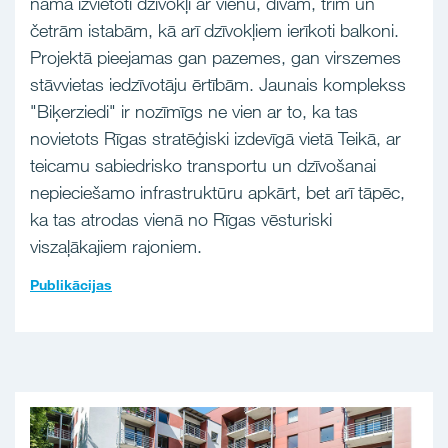
namā izvietoti dzīvokļi ar vienu, divām, trim un
četrām istabām, kā arī dzīvokļiem ierīkoti balkoni.
Projektā pieejamas gan pazemes, gan virszemes
stāvvietas iedzīvotāju ērtībām. Jaunais komplekss
"Biķerziedi" ir nozīmīgs ne vien ar to, ka tas
novietots Rīgas stratēģiski izdevīgā vietā Teikā, ar
teicamu sabiedrisko transportu un dzīvošanai
nepieciešamo infrastruktūru apkārt, bet arī tāpēc,
ka tas atrodas vienā no Rīgas vēsturiski
viszaļākajiem rajoniem.
Publikācijas