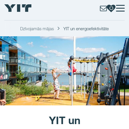
p.borders {border: 1px dotted lightgrey;}
Dzīvojamās mājas
YIT un energoefektivitāte
YIT un