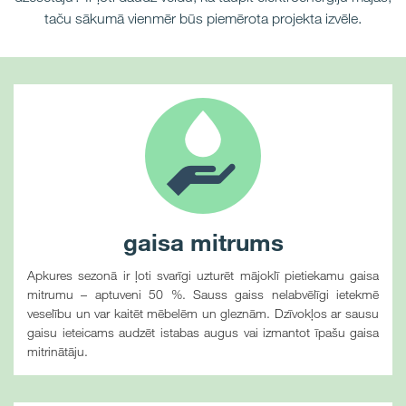
taču sākumā vienmēr būs piemērota projekta izvēle.
gaisa mitrums
Apkures sezonā ir ļoti svarīgi uzturēt mājoklī pietiekamu gaisa
mitrumu – aptuveni 50 %. Sauss gaiss nelabvēlīgi ietekmē
veselību un var kaitēt mēbelēm un gleznām. Dzīvokļos ar sausu
gaisu ieteicams audzēt istabas augus vai izmantot īpašu gaisa
mitrinātāju.