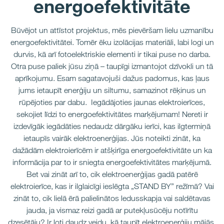
energoefektivitāte
Būvējot un attīstot projektus, mēs pievēršam lielu uzmanību
energoefektivitātei. Tomēr ēku izolācijas materiāli, labi logi un
durvis, kā arī fotoelektriskie elementi ir tikai puse no darba.
Otra puse paliek jūsu ziņā – taupīgi izmantojot dzīvokli un tā
aprīkojumu. Esam sagatavojuši dažus padomus, kas ļaus
jums ietaupīt enerģiju un siltumu, samazinot rēķinus un
rūpējoties par dabu. Iegādājoties jaunas elektroierīces,
sekojiet līdzi to energoefektivitātes marķējumam! Nereti ir
izdevīgāk iegādāties nedaudz dārgāku ierīci, kas ilgtermiņā
ietaupīs vairāk elektroenerģijas. Jūs noteikti zināt, ka
dažādām elektroierīcēm ir atšķirīga energoefektivitāte un ka
informācija par to ir sniegta energoefektivitātes marķējumā.
Bet vai zināt arī to, cik elektroenerģijas gadā patērē
elektroierīce, kas ir ilglaicīgi ieslēgta „STAND BY” režīmā? Vai
zināt to, cik lielā ērā palielinātos ledusskapja vai saldētavas
jauda, ja vismaz reizi gadā ar putekļusūcēju notīrītu
dzesētāju? Ir ļoti daudz veidu, kā taupīt elektroenerģiju mājās,