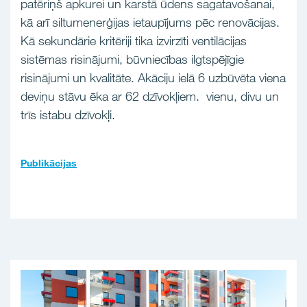
patēriņš apkurei un karstā ūdens sagatavošanai,
kā arī siltumenerģijas ietaupījums pēc renovācijas.
Kā sekundārie kritēriji tika izvirzīti ventilācijas
sistēmas risinājumi, būvniecības ilgtspējīgie
risinājumi un kvalitāte. Akāciju ielā 6 uzbūvēta viena
deviņu stāvu ēka ar 62 dzīvokļiem. vienu, divu un
trīs istabu dzīvokļi.
Publikācijas