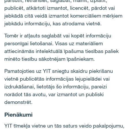
pārsūtīt, retranslēt, saglabāt, mainīt, izplatīt,
publicēt, atkārtoti izmantot, licencēt, pārdot vai
jebkādā citā veidā izmantot komerciāliem mērķiem
jebkādu informāciju, kas atrodama vietnē.
Tomēr ir atļauts saglabāt vai kopēt informāciju
personīgai lietošanai. Visas uz materiāliem
attiecināmās intelektuālā īpašuma tiesības paliek
minēto tiesību sākotnējam īpašniekam.
Pamatojoties uz YIT sniegtu skaidru piekrišanu
vietnē publicētās informācijas lejupielādei vai
izdrukāšanai, lietotājs šo informāciju, pareizi
norādot tās avotu, var izmantot un publiski
demonstrēt.
Pienākumi
YIT tīmekļa vietne un tās saturs veido pakalpojumu,