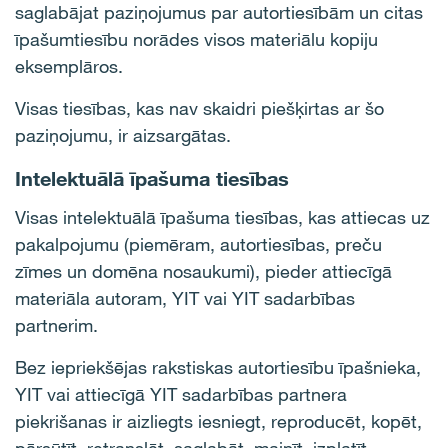
saglabājat paziņojumus par autortiesībām un citas
īpašumtiesību norādes visos materiālu kopiju
eksemplāros.
Visas tiesības, kas nav skaidri piešķirtas ar šo
paziņojumu, ir aizsargātas.
Intelektuālā īpašuma tiesības
Visas intelektuālā īpašuma tiesības, kas attiecas uz
pakalpojumu (piemēram, autortiesības, preču
zīmes un domēna nosaukumi), pieder attiecīgā
materiāla autoram, YIT vai YIT sadarbības
partnerim.
Bez iepriekšējas rakstiskas autortiesību īpašnieka,
YIT vai attiecīgā YIT sadarbības partnera
piekrišanas ir aizliegts iesniegt, reproducēt, kopēt,