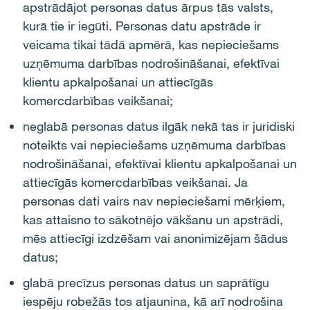
apstrādājot personas datus ārpus tās valsts,
kurā tie ir iegūti. Personas datu apstrāde ir
veicama tikai tādā apmērā, kas nepieciešams
uzņēmuma darbības nodrošināšanai, efektīvai
klientu apkalpošanai un attiecīgās
komercdarbības veikšanai;
neglabā personas datus ilgāk nekā tas ir juridiski
noteikts vai nepieciešams uzņēmuma darbības
nodrošināšanai, efektīvai klientu apkalpošanai un
attiecīgās komercdarbības veikšanai. Ja
personas dati vairs nav nepieciešami mērķiem,
kas attaisno to sākotnējo vākšanu un apstrādi,
mēs attiecīgi izdzēšam vai anonimizējam šādus
datus;
glabā precīzus personas datus un saprātīgu
iespēju robežās tos atjaunina, kā arī nodrošina