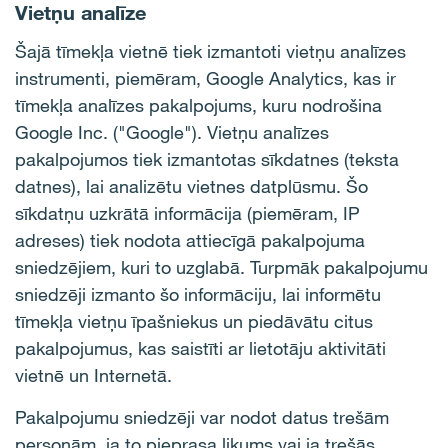
Vietņu analīze
Šajā tīmekļa vietnē tiek izmantoti vietņu analīzes
instrumenti, piemēram, Google Analytics, kas ir
tīmekļa analīzes pakalpojums, kuru nodrošina
Google Inc. ("Google"). Vietņu analīzes
pakalpojumos tiek izmantotas sīkdatnes (teksta
datnes), lai analizētu vietnes datplūsmu. Šo
sīkdatņu uzkrātā informācija (piemēram, IP
adreses) tiek nodota attiecīgā pakalpojuma
sniedzējiem, kuri to uzglabā. Turpmāk pakalpojumu
sniedzēji izmanto šo informāciju, lai informētu
tīmekļa vietņu īpašniekus un piedāvātu citus
pakalpojumus, kas saistīti ar lietotāju aktivitāti
vietnē un Internetā.
Pakalpojumu sniedzēji var nodot datus trešām
personām, ja to pieprasa likums vai ja trešās