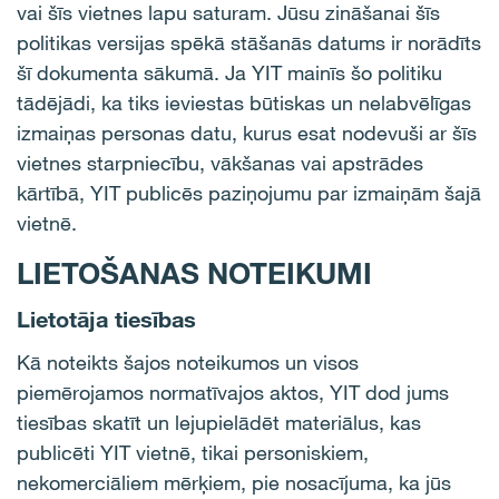
vai šīs vietnes lapu saturam. Jūsu zināšanai šīs
politikas versijas spēkā stāšanās datums ir norādīts
šī dokumenta sākumā. Ja YIT mainīs šo politiku
tādējādi, ka tiks ieviestas būtiskas un nelabvēlīgas
izmaiņas personas datu, kurus esat nodevuši ar šīs
vietnes starpniecību, vākšanas vai apstrādes
kārtībā, YIT publicēs paziņojumu par izmaiņām šajā
vietnē.
LIETOŠANAS NOTEIKUMI
Lietotāja tiesības
Kā noteikts šajos noteikumos un visos
piemērojamos normatīvajos aktos, YIT dod jums
tiesības skatīt un lejupielādēt materiālus, kas
publicēti YIT vietnē, tikai personiskiem,
nekomerciāliem mērķiem, pie nosacījuma, ka jūs