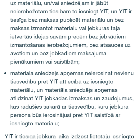
uz materiālu, un/vai sniedzējam ir jābūt
neierobežotām tiesībām to iesniegt YIT, un YIT ir
tiesīga bez maksas publicēt materiālu un bez
maksas izmantot materiālu vai jebkuras tajā
ietvertās idejas savām precēm bez jebkādiem
izmantošanas ierobežojumiem, bez atsauces uz
avotiem un bez jebkādiem maksājuma
pienākumiem vai saistībām;
materiāla sniedzējs apņemas neierosināt nevienu
tiesvedību pret YIT attiecībā uz iesniegto
materiālu, un materiāla sniedzējs apņemas
atlīdzināt YIT jebkādas izmaksas un zaudējumus,
kas radušies sakarā ar tiesvedību, kuru jebkura
persona būs ierosinājusi pret YIT saistībā ar
iesniegto materiālu;
YIT ir tiesīga jebkurā laikā izdzēst lietotāju iesniegto