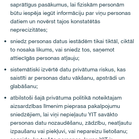
saprātīgus pasākumus, lai fiziskām personām
būtu iespēja iegūt informāciju par viņu personas
datiem un novērst tajos konstatētās
neprecizitātes;
sniedz personas datus iestādēm tikai tiktāl, ciktāl
to nosaka likums, vai sniedz tos, saņemot
attiecīgās personas atļauju;
sistemātiski izvērtē datu privātuma riskus, kas
saistīti ar personas datu vākšanu, apstrādi un
glabāšanu;
atbilstoši šajā privātuma politikā noteiktajam
aizsardzības līmenim pieprasa pakalpojumu
sniedzējiem, lai viņi nepieļautu YIT savākto
personas datu nozaudēšanu, zādzību, neatļautu
izpaušanu vai piekļuvi, vai nepareizu lietošanu;