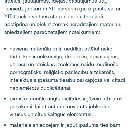
attēlus, jautājumus, idejas, pasūtījumus utt.)
iesniedz jebkuram YIT serverim (pa e-pastu vai ar
YIT tīmekļa vietnes starpniecību), tādējādi
apstiprina un piekrīt zemāk norādītajiem materiālu
sniedzējiem paredzētajiem noteikumiem:
neviena materiāla daļa nedrīkst attēlot neko
tādu, kas ir nelikumīgs, draudošs, apvainojošs,
uz rasu un etniskās izcelsmes naidu mudinošs,
pornogrāfisks, reliģisko pārliecību aizskarošs,
intelektuālā īpašuma tiesību pārkāpjošs vai citādi
nepiemērots publicēšanai;
pirms materiāla augšupielādes ir jāveic atbilstoši
pasākumi, lai atrastu un novērstu jebkādus
vīrusus un citus kaitīgus elementus;
materiāla sniedzējam ir jābūt īpašuma tiesībām