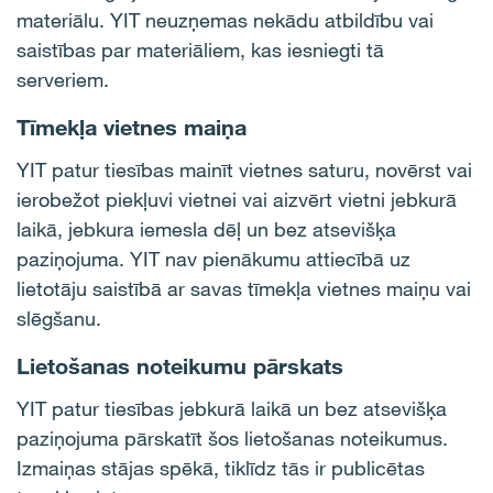
materiālu. YIT neuzņemas nekādu atbildību vai
saistības par materiāliem, kas iesniegti tā
serveriem.
Tīmekļa vietnes maiņa
YIT patur tiesības mainīt vietnes saturu, novērst vai
ierobežot piekļuvi vietnei vai aizvērt vietni jebkurā
laikā, jebkura iemesla dēļ un bez atsevišķa
paziņojuma. YIT nav pienākumu attiecībā uz
lietotāju saistībā ar savas tīmekļa vietnes maiņu vai
slēgšanu.
Lietošanas noteikumu pārskats
YIT patur tiesības jebkurā laikā un bez atsevišķa
paziņojuma pārskatīt šos lietošanas noteikumus.
Izmaiņas stājas spēkā, tiklīdz tās ir publicētas