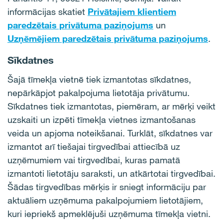
informācijas skatiet
Privātajiem klientiem
paredzētais privātuma paziņojums
un
Uzņēmējiem paredzētais privātuma paziņojums
.
Sīkdatnes
Šajā tīmekļa vietnē tiek izmantotas sīkdatnes,
nepārkāpjot pakalpojuma lietotāja privātumu.
Sīkdatnes tiek izmantotas, piemēram, ar mērķi veikt
uzskaiti un izpēti tīmekļa vietnes izmantošanas
veida un apjoma noteikšanai. Turklāt, sīkdatnes var
izmantot arī tiešajai tirgvedībai attiecībā uz
uzņēmumiem vai tirgvedībai, kuras pamatā
izmantoti lietotāju saraksti, un atkārtotai tirgvedībai.
Šādas tirgvedības mērķis ir sniegt informāciju par
aktuāliem uzņēmuma pakalpojumiem lietotājiem,
kuri iepriekš apmeklējuši uzņēmuma tīmekļa vietni.