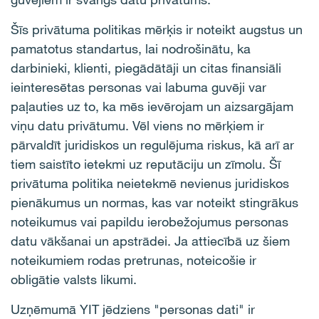
Šīs privātuma politikas mērķis ir noteikt augstus un
pamatotus standartus, lai nodrošinātu, ka
darbinieki, klienti, piegādātāji un citas finansiāli
ieinteresētas personas vai labuma guvēji var
paļauties uz to, ka mēs ievērojam un aizsargājam
viņu datu privātumu. Vēl viens no mērķiem ir
pārvaldīt juridiskos un regulējuma riskus, kā arī ar
tiem saistīto ietekmi uz reputāciju un zīmolu. Šī
privātuma politika neietekmē nevienus juridiskos
pienākumus un normas, kas var noteikt stingrākus
noteikumus vai papildu ierobežojumus personas
datu vākšanai un apstrādei. Ja attiecībā uz šiem
noteikumiem rodas pretrunas, noteicošie ir
obligātie valsts likumi.
Uzņēmumā YIT jēdziens "personas dati" ir