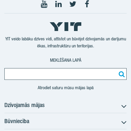
Seko
Seko
Seko
Seko
mums
mums
mums
mums
YouTube
LinkedIn
Twitter
Facebook
YIT veido labāku dzīves vidi, attīstot un būvējot dzīvojamās un darījumu
ēkas, infrastruktūru un teritorijas.
MEKLĒŠANA LAPĀ
Atrodiet saturu mūsu mājas lapā
Dzīvojamās mājas
Būvniecība
Meklēt dzīvokli
Nākotnes projekti