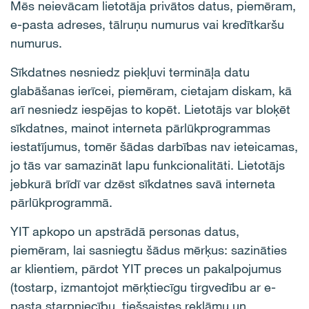
Mēs neievācam lietotāja privātos datus, piemēram,
e-pasta adreses, tālruņu numurus vai kredītkaršu
numurus.
Sīkdatnes nesniedz piekļuvi termināļa datu
glabāšanas ierīcei, piemēram, cietajam diskam, kā
arī nesniedz iespējas to kopēt. Lietotājs var bloķēt
sīkdatnes, mainot interneta pārlūkprogrammas
iestatījumus, tomēr šādas darbības nav ieteicamas,
jo tās var samazināt lapu funkcionalitāti. Lietotājs
jebkurā brīdī var dzēst sīkdatnes savā interneta
pārlūkprogrammā.
YIT apkopo un apstrādā personas datus,
piemēram, lai sasniegtu šādus mērķus: sazināties
ar klientiem, pārdot YIT preces un pakalpojumus
(tostarp, izmantojot mērķtiecīgu tirgvedību ar e-
pasta starpniecību, tiešsaistes reklāmu un