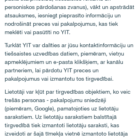
personiskos pārdošanas zvanus), vākt un apstrādāt
atsauksmes, iesniegt pieprasīto informāciju un
nodrošināt preces vai pakalpojumus, kas tiek
meklēti vai pasūtīti no YIT.
Turklāt YIT var dalīties ar jūsu kontaktinformāciju un
tiešsaistes uzvedības datiem, piemēram, vietņu
apmeklējumiem un e-pasta klikšķiem, ar kanālu
partneriem, lai pārdotu YIT preces un
pakalpojumus vai izmantotu tos tirgvedībai.
Lietotāji var kļūt par tirgvedības objektiem, ko veic
trešās personas - pakalpojumu sniedzēji
(piemēram, Google), pamatojoties uz lietotāju
sarakstiem. Uz lietotāju sarakstiem balstītajā
tirgvedībā tiek izmantoti lietotāju saraksti, kas
izveidoti ar šajā tīmekļa vietnē izmantoto lietotāja