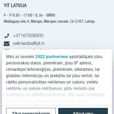
YIT LATVIJA
Būvniecība
Pārdošanas informācija
Jaunie projekti
P - P 8:30 - 17:00 | S, Sv - BRĪVS
YIT Plus
Realizētie projekti
Malduguņu iela 4, Mārupe, Mārupes novads, LV-2167,
Latvija
Kontakti
Kontakti
+37167606900
celtnieciba@yit.lv
gramatvediba@yit.lv
Mēs ar saviem
1022 partneriem
apstrādājam jūsu
personiskos datus, piemēram, jūsu IP adresi,
Rekvīziti
izmantojot tehnoloģijas, piemēram, sīkdatnes, lai
glabātu informāciju un piekļūtu tai jūsu ierīcē, lai
Projekti
rādītu personalizētas reklāmas un saturu, veiktu
reklāmu un satura mērījumus, gūtu ieskatu par
Par YIT
Silvas nami
auditoriju un attīstītu produktus. Jūs varat izvēlēties,
Kaivas kvartāls
kas un kādiem mērķiem izmanto jūsu datus.
Par YIT
Grafīts
Privātuma politika
Cookies
Tikai nepieciešamie
Atļaut visu
Ja atļaujat, mēs arī vēlētos