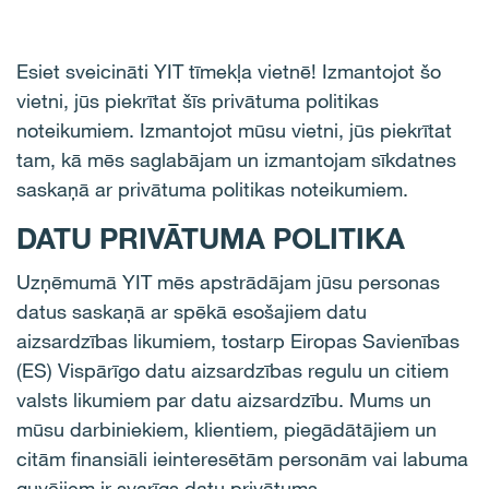
Esiet sveicināti YIT tīmekļa vietnē! Izmantojot šo
vietni, jūs piekrītat šīs privātuma politikas
noteikumiem. Izmantojot mūsu vietni, jūs piekrītat
tam, kā mēs saglabājam un izmantojam sīkdatnes
saskaņā ar privātuma politikas noteikumiem.
DATU PRIVĀTUMA POLITIKA
Uzņēmumā YIT mēs apstrādājam jūsu personas
datus saskaņā ar spēkā esošajiem datu
aizsardzības likumiem, tostarp Eiropas Savienības
(ES) Vispārīgo datu aizsardzības regulu un citiem
valsts likumiem par datu aizsardzību. Mums un
mūsu darbiniekiem, klientiem, piegādātājiem un
citām finansiāli ieinteresētām personām vai labuma
guvējiem ir svarīgs datu privātums.