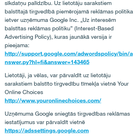
sīkdatņu palīdzību. Uz lietotāju sarakstiem
balstītajā tirgvedībā piemērojamā reklāmas politika
ietver uzņēmuma Google Inc. „Uz interesēm
balstītas reklāmas politiku” (Interest-Based
Advertising Policy), kuras jaunākā versija ir
pieejama:
http://support.google.com/adwordspolicy/bin/a
nswer.py?hl=fi&answer=143465
Lietotāji, ja vēlas, var pārvaldīt uz lietotāju
sarakstiem balstīto tirgvedību tīmekļa vietnē Your
Online Choices
http://www.youronlinechoices.com/
Uzņēmuma Google sniegtās tirgvedības reklāmas
iestatījumus var pārvaldīt vietnē
https://adssettings.google.com