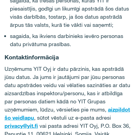
sagaida, ka trešās personas, kuras YIT ir
piesaistījis, godīgi un likumīgi apstrādā šos datus
visās darbībās, tostarp, ja šos datus apstrādā
ārpus tās valsts, kurā tie vākti vai saņemti;
sagaida, ka ikviens darbinieks ievēro personas
datu privātuma prasības.
Kontaktinformācija
Uzņēmums YIT Oyj ir datu pārzinis, kas apstrādā
jūsu datus. Ja jums ir jautājumi par jūsu personas
datu apstrādes veidu vai vēlaties sazināties ar datu
aizsardzības inspektoru/personu, kas ir atbildīga
par personas datiem kādā no YIT Grupas
uzņēmumiem, lūdzu, vērsieties pie mums,
aizpildot
šo veidlapu
, sūtot vēstuli uz e-pasta adresi
privacy@yit.fi
vai pasta adresi YIT Oyj, P.O. Box 36,
Panuntie 11, 00621 Helsinki, Somija. Vairāk