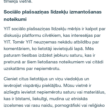
tīmekļa vietnē.
Sociālo plašsaziņas līdzekļu izmantošanas
noteikumi
YIT sociālo plašsaziņas līdzekļu mērķis ir kalpot par
diskusiju platformu cilvēkiem, kas interesējas par
YIT. Tomēr YIT neuzņemas nekādu atbildību par
komentāriem, ko lietotāji ievietojuši lapā. Mēs
paturam tiesības izdzēst jebkuru saturu, kas ir
pretrunā ar šiem lietošanas noteikumiem vai citādi
uzskatāms par nepiemērotu.
Cieniet citus lietotājus un viņu viedokļus un
ievērojiet vispārēju pieklājību. Mūsu vietnē ir
aizliegts ievietot nepiemērotu saturu vai materiālus,
kas ir bīstami, liekulīgi, mudina uz etniskās
izcelsmes vai rasu naidu, pornogrāfiski vai reliģisko