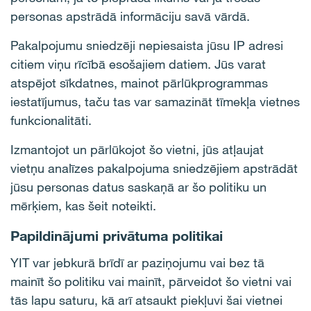
personas apstrādā informāciju savā vārdā.
Pakalpojumu sniedzēji nepiesaista jūsu IP adresi
citiem viņu rīcībā esošajiem datiem. Jūs varat
atspējot sīkdatnes, mainot pārlūkprogrammas
iestatījumus, taču tas var samazināt tīmekļa vietnes
funkcionalitāti.
Izmantojot un pārlūkojot šo vietni, jūs atļaujat
vietņu analīzes pakalpojuma sniedzējiem apstrādāt
jūsu personas datus saskaņā ar šo politiku un
mērķiem, kas šeit noteikti.
Papildinājumi privātuma politikai
YIT var jebkurā brīdī ar paziņojumu vai bez tā
mainīt šo politiku vai mainīt, pārveidot šo vietni vai
tās lapu saturu, kā arī atsaukt piekļuvi šai vietnei