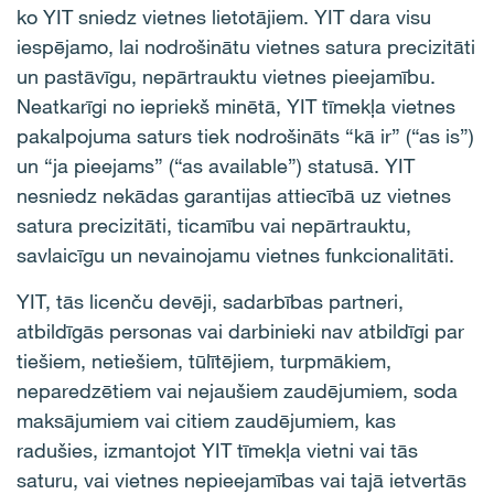
ko YIT sniedz vietnes lietotājiem. YIT dara visu
iespējamo, lai nodrošinātu vietnes satura precizitāti
un pastāvīgu, nepārtrauktu vietnes pieejamību.
Neatkarīgi no iepriekš minētā, YIT tīmekļa vietnes
pakalpojuma saturs tiek nodrošināts “kā ir” (“as is”)
un “ja pieejams” (“as available”) statusā. YIT
nesniedz nekādas garantijas attiecībā uz vietnes
satura precizitāti, ticamību vai nepārtrauktu,
savlaicīgu un nevainojamu vietnes funkcionalitāti.
YIT, tās licenču devēji, sadarbības partneri,
atbildīgās personas vai darbinieki nav atbildīgi par
tiešiem, netiešiem, tūlītējiem, turpmākiem,
neparedzētiem vai nejaušiem zaudējumiem, soda
maksājumiem vai citiem zaudējumiem, kas
radušies, izmantojot YIT tīmekļa vietni vai tās
saturu, vai vietnes nepieejamības vai tajā ietvertās