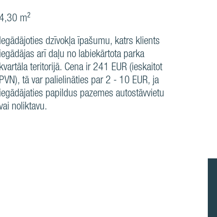
4,30 m²
Iegādājoties dzīvokļa īpašumu, katrs klients
iegādājas arī daļu no labiekārtota parka
kvartāla teritorijā. Cena ir 241 EUR (ieskaitot
PVN), tā var palielināties par 2 - 10 EUR, ja
iegādājaties papildus pazemes autostāvvietu
vai noliktavu.