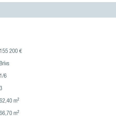
155 200 €
Brīvs
1/6
3
62,40 m²
66,70 m²