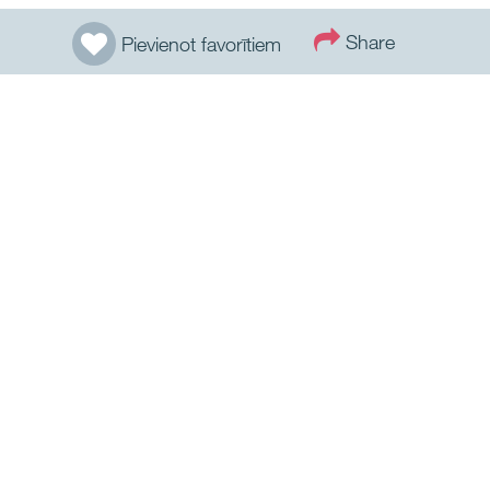
Share
Pievienot favorītiem