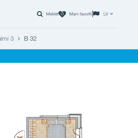
Meklēt
Mani favorīti
LV
lmi 3
B 32