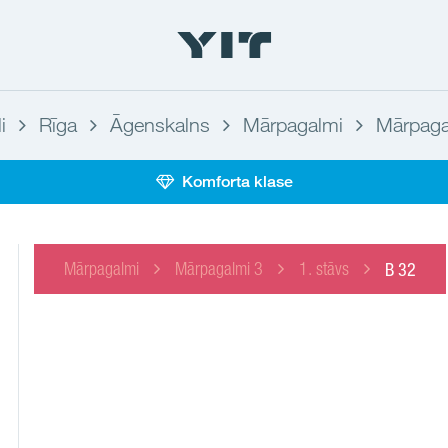
i
Rīga
Āgenskalns
Mārpagalmi
Mārpaga
Komforta klase
Mārpagalmi
Mārpagalmi 3
1. stāvs
B 32