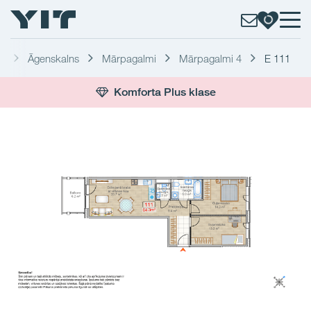
a
Āgenskalns
Mārpagalmi
Mārpagalmi 4
E 111
Komforta Plus klase