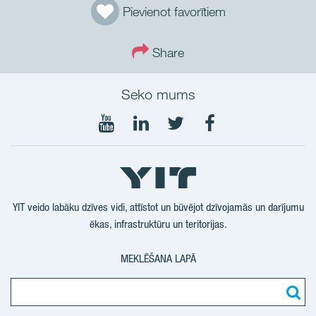
Pievienot favorītiem
Share
Seko mums
Seko
Seko
Seko
Seko
mums
mums
mums
mums
YouTube
LinkedIn
Twtitter
Facebook
YIT veido labāku dzīves vidi, attīstot un būvējot dzīvojamās un darījumu
ēkas, infrastruktūru un teritorijas.
MEKLĒŠANA LAPĀ