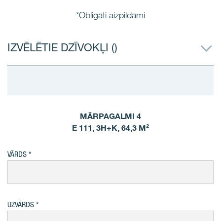
*Obligāti aizpildāmi
IZVĒLĒTIE DZĪVOKĻI (
)
MĀRPAGALMI 4
E 111, 3H+K, 64,3 M²
VĀRDS
UZVĀRDS