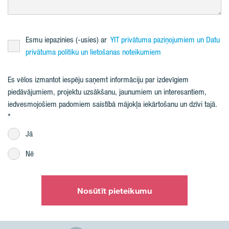
Esmu iepazinies (-usies) ar
YIT privātuma paziņojumiem un Datu
privātuma politiku un lietošanas noteikumiem
Es vēlos izmantot iespēju saņemt informāciju par izdevīgiem
piedāvājumiem, projektu uzsākšanu, jaunumiem un interesantiem,
iedvesmojošiem padomiem saistībā mājokļa iekārtošanu un dzīvi tajā.
Jā
Nē
Nosūtīt pieteikumu