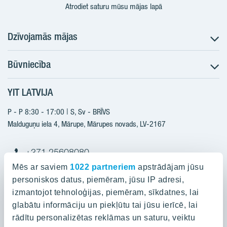
Atrodiet saturu mūsu mājas lapā
Dzīvojamās mājas
Būvniecība
Meklēt dzīvokli
Nākotnes projekti
YIT LATVIJA
Būvniecība
Pārdošanas informācija
Jaunie projekti
P - P 8:30 - 17:00 | S, Sv - BRĪVS
YIT Plus
Realizētie projekti
Malduguņu iela 4, Mārupe, Mārupes novads, LV-2167
Kontakti
Kontakti
+371 25608080
yitmajas@yit.lv
Mēs ar saviem
1022 partneriem
apstrādājam jūsu
personiskos datus, piemēram, jūsu IP adresi,
izmantojot tehnoloģijas, piemēram, sīkdatnes, lai
glabātu informāciju un piekļūtu tai jūsu ierīcē, lai
Projekti
rādītu personalizētas reklāmas un saturu, veiktu