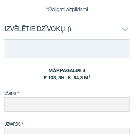
*Obligāti aizpildāmi
IZVĒLĒTIE DZĪVOKĻI (
)
MĀRPAGALMI 4
E 103, 3H+K, 64,3 M²
VĀRDS
UZVĀRDS