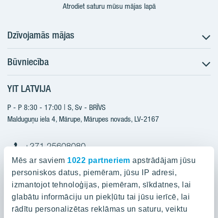
Atrodiet saturu mūsu mājas lapā
Dzīvojamās mājas
Būvniecība
Meklēt dzīvokli
Nākotnes projekti
YIT LATVIJA
Būvniecība
Pārdošanas informācija
Jaunie projekti
P - P 8:30 - 17:00 | S, Sv - BRĪVS
YIT Plus
Realizētie projekti
Malduguņu iela 4, Mārupe, Mārupes novads, LV-2167
Kontakti
Kontakti
+371 25608080
yitmajas@yit.lv
Mēs ar saviem
1022 partneriem
apstrādājam jūsu
personiskos datus, piemēram, jūsu IP adresi,
izmantojot tehnoloģijas, piemēram, sīkdatnes, lai
glabātu informāciju un piekļūtu tai jūsu ierīcē, lai
Projekti
rādītu personalizētas reklāmas un saturu, veiktu