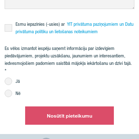
Esmu iepazinies (-usies) ar
YIT privātuma paziņojumiem un Datu
privātuma politiku un lietošanas noteikumiem
Es vēlos izmantot iespēju saņemt informāciju par izdevīgiem
piedāvājumiem, projektu uzsākšanu, jaunumiem un interesantiem,
iedvesmojošiem padomiem saistībā mājokļa iekārtošanu un dzīvi tajā.
Jā
Nē
Nosūtīt pieteikumu