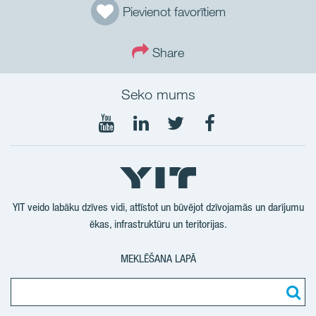
Pievienot favorītiem
Share
Seko mums
Seko
Seko
Seko
Seko
mums
mums
mums
mums
YouTube
LinkedIn
Twtitter
Facebook
YIT veido labāku dzīves vidi, attīstot un būvējot dzīvojamās un darījumu
ēkas, infrastruktūru un teritorijas.
MEKLĒŠANA LAPĀ