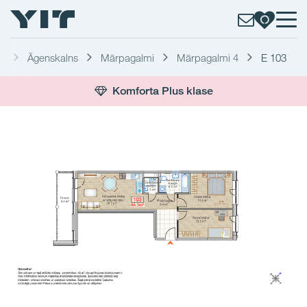
a
Āgenskalns
Mārpagalmi
Mārpagalmi 4
E 103
Komforta Plus klase