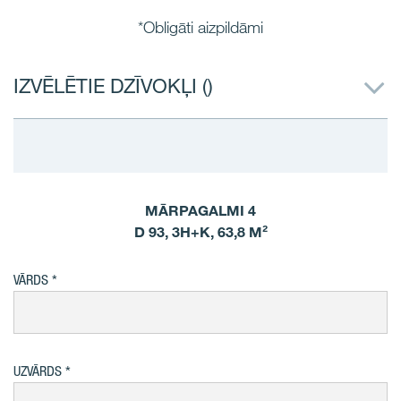
*Obligāti aizpildāmi
IZVĒLĒTIE DZĪVOKĻI (
)
MĀRPAGALMI 4
D 93, 3H+K, 63,8 M²
VĀRDS
UZVĀRDS