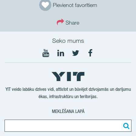
Pievienot favorītiem
Share
Seko mums
Seko
Seko
Seko
Seko
mums
mums
mums
mums
YouTube
LinkedIn
Twtitter
Facebook
YIT veido labāku dzīves vidi, attīstot un būvējot dzīvojamās un darījumu
ēkas, infrastruktūru un teritorijas.
MEKLĒŠANA LAPĀ