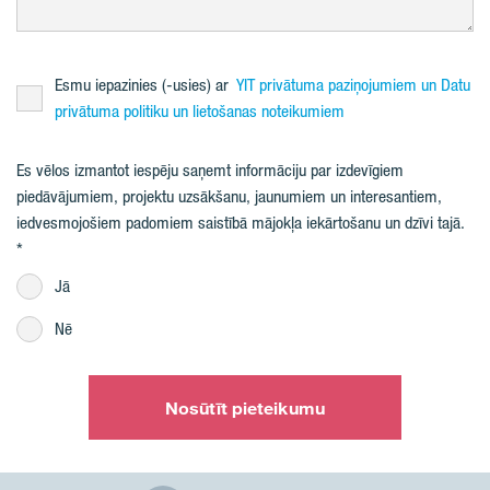
Esmu iepazinies (-usies) ar
YIT privātuma paziņojumiem un Datu
privātuma politiku un lietošanas noteikumiem
Es vēlos izmantot iespēju saņemt informāciju par izdevīgiem
piedāvājumiem, projektu uzsākšanu, jaunumiem un interesantiem,
iedvesmojošiem padomiem saistībā mājokļa iekārtošanu un dzīvi tajā.
Jā
Nē
Nosūtīt pieteikumu