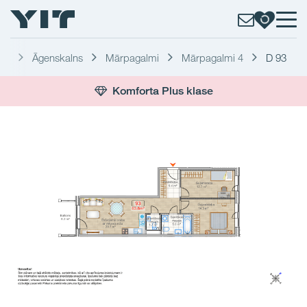
ga
Āgenskalns
Mārpagalmi
Mārpagalmi 4
D 93
Komforta Plus klase