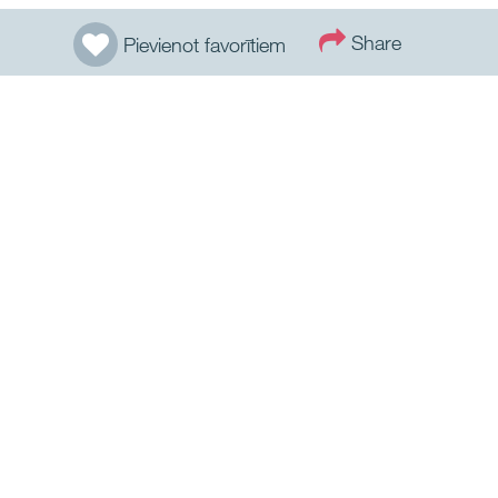
Share
Pievienot favorītiem