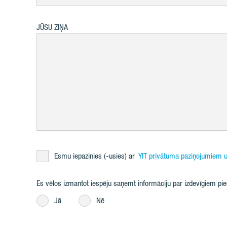
JŪSU ZIŅA
Esmu iepazinies (-usies) ar
YIT privātuma paziņojumiem u
Es vēlos izmantot iespēju saņemt informāciju par izdevīgiem p
Jā
Nē