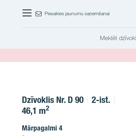
Piesakies jaunumu saņemšanai
Meklēt dzīvokl
Dzīvoklis Nr. D 90
2-ist.
2
46,1 m
Mārpagalmi 4