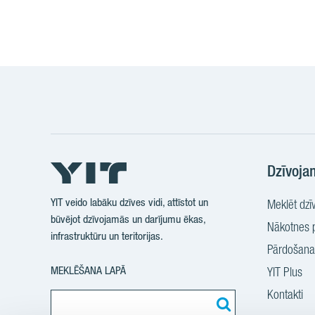
Dzīvoja
YIT veido labāku dzīves vidi, attīstot un
Meklēt dzīv
būvējot dzīvojamās un darījumu ēkas,
Nākotnes p
infrastruktūru un teritorijas.
Pārdošanas
MEKLĒŠANA LAPĀ
YIT Plus
Kontakti