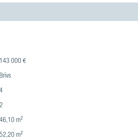
143 000 €
Brīvs
4
2
46,10 m²
52,20 m²