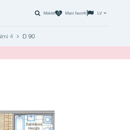
Meklēt
Mani favorīti
LV
lmi 4
D 90