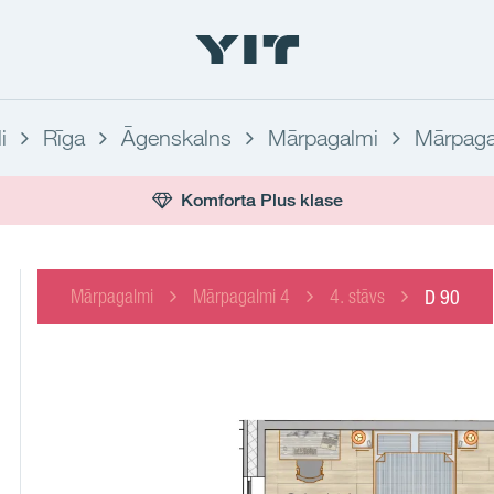
i
Rīga
Āgenskalns
Mārpagalmi
Mārpaga
Komforta Plus klase
Mārpagalmi
Mārpagalmi 4
4. stāvs
D 90