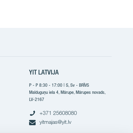
k
YIT LATVIJA
P - P 8:30 - 17:00 | S, Sv - BRĪVS
Malduguņu iela 4, Mārupe, Mārupes novads,
LV-2167
+371 25608080
yitmajas@yit.lv