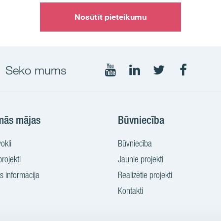
Nosūtīt pieteikumu
Seko mums
Seko
Seko
Seko
Seko
mums
mums
mums
mums
YouTube
LinkedIn
Twtitter
Faceboo
mās mājas
Būvniecība
okli
Būvniecība
rojekti
Jaunie projekti
 informācija
Realizētie projekti
Kontakti