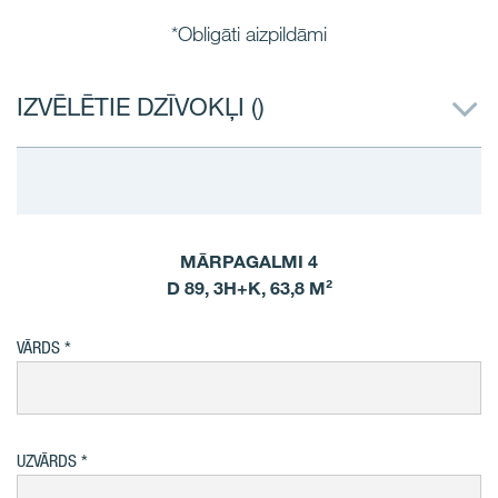
*Obligāti aizpildāmi
IZVĒLĒTIE DZĪVOKĻI (
)
MĀRPAGALMI 4
D 89, 3H+K, 63,8 M²
VĀRDS
UZVĀRDS