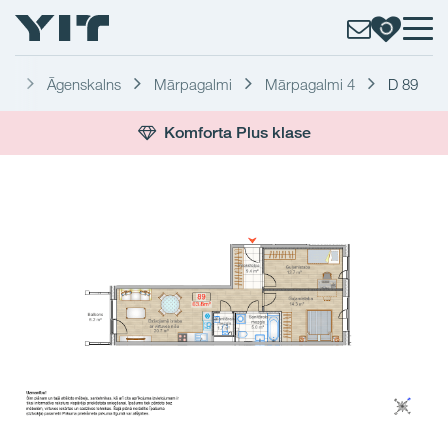
ga
Āgenskalns
Mārpagalmi
Mārpagalmi 4
D 89
Komforta Plus klase