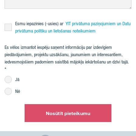
Esmu iepazinies (-usies) ar
YIT privātuma paziņojumiem un Datu
privātuma politiku un lietošanas noteikumiem
Es vēlos izmantot iespēju saņemt informāciju par izdevīgiem
piedāvājumiem, projektu uzsākšanu, jaunumiem un interesantiem,
iedvesmojošiem padomiem saistībā mājokļa iekārtošanu un dzīvi tajā.
Jā
Nē
Nosūtīt pieteikumu