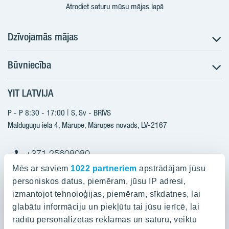
Atrodiet saturu mūsu mājas lapā
Dzīvojamās mājas
Būvniecība
Meklēt dzīvokli
Nākotnes projekti
YIT LATVIJA
Būvniecība
Pārdošanas informācija
Jaunie projekti
P - P 8:30 - 17:00 | S, Sv - BRĪVS
YIT Plus
Realizētie projekti
Malduguņu iela 4, Mārupe, Mārupes novads, LV-2167
Kontakti
Kontakti
+371 25608080
yitmajas@yit.lv
Mēs ar saviem
1022 partneriem
apstrādājam jūsu
personiskos datus, piemēram, jūsu IP adresi,
izmantojot tehnoloģijas, piemēram, sīkdatnes, lai
glabātu informāciju un piekļūtu tai jūsu ierīcē, lai
Projekti
rādītu personalizētas reklāmas un saturu, veiktu