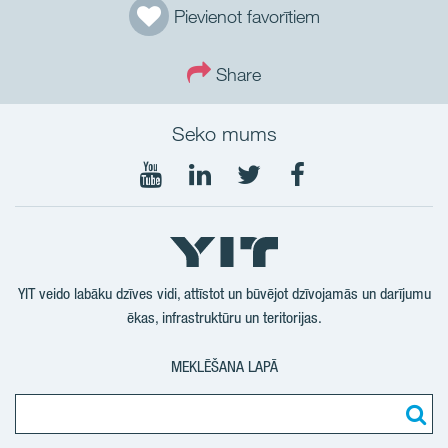
Pievienot favorītiem
Share
Seko mums
Seko
Seko
Seko
Seko
mums
mums
mums
mums
YouTube
LinkedIn
Twtitter
Facebook
YIT veido labāku dzīves vidi, attīstot un būvējot dzīvojamās un darījumu
ēkas, infrastruktūru un teritorijas.
MEKLĒŠANA LAPĀ