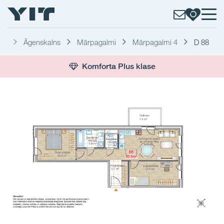
ga
Āgenskalns
Mārpagalmi
Mārpagalmi 4
D 88
Komforta Plus klase