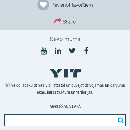
Pievienot favorītiem
Share
Seko mums
Seko
Seko
Seko
Seko
mums
mums
mums
mums
YouTube
LinkedIn
Twtitter
Facebook
YIT veido labāku dzīves vidi, attīstot un būvējot dzīvojamās un darījumu
ēkas, infrastruktūru un teritorijas.
MEKLĒŠANA LAPĀ