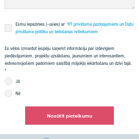
Esmu iepazinies (-usies) ar
YIT privātuma paziņojumiem un Datu
privātuma politiku un lietošanas noteikumiem
Es vēlos izmantot iespēju saņemt informāciju par izdevīgiem
piedāvājumiem, projektu uzsākšanu, jaunumiem un interesantiem,
iedvesmojošiem padomiem saistībā mājokļa iekārtošanu un dzīvi tajā.
Jā
Nē
Nosūtīt pieteikumu