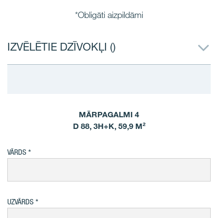
*Obligāti aizpildāmi
IZVĒLĒTIE DZĪVOKĻI (
)
MĀRPAGALMI 4
D 88, 3H+K, 59,9 M²
VĀRDS
UZVĀRDS