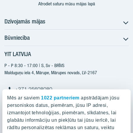
Atrodiet saturu mūsu mājas lapā
Dzīvojamās mājas
Būvniecība
Meklēt dzīvokli
Nākotnes projekti
YIT LATVIJA
Būvniecība
Pārdošanas informācija
Jaunie projekti
P - P 8:30 - 17:00 | S, Sv - BRĪVS
YIT Plus
Realizētie projekti
Malduguņu iela 4, Mārupe, Mārupes novads, LV-2167
Kontakti
Kontakti
+371 25608080
yitmajas@yit.lv
Mēs ar saviem
1022 partneriem
apstrādājam jūsu
personiskos datus, piemēram, jūsu IP adresi,
izmantojot tehnoloģijas, piemēram, sīkdatnes, lai
glabātu informāciju un piekļūtu tai jūsu ierīcē, lai
Projekti
rādītu personalizētas reklāmas un saturu, veiktu