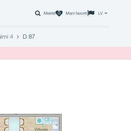
Meklēt
Mani favorīti
LV
lmi 4
D 87