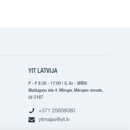
k
YIT LATVIJA
P - P 8:30 - 17:00 | S, Sv - BRĪVS
Malduguņu iela 4, Mārupe, Mārupes novads,
LV-2167
+371 25608080
yitmajas@yit.lv