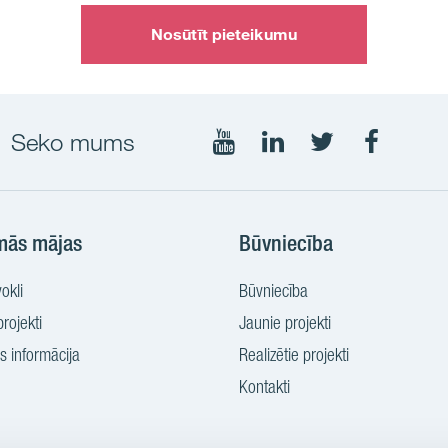
Nosūtīt pieteikumu
Seko mums
Seko
Seko
Seko
Seko
mums
mums
mums
mums
YouTube
LinkedIn
Twtitter
Faceboo
mās mājas
Būvniecība
okli
Būvniecība
rojekti
Jaunie projekti
 informācija
Realizētie projekti
Kontakti