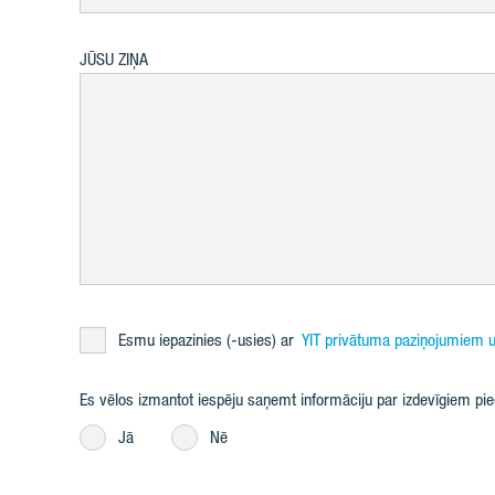
JŪSU ZIŅA
Esmu iepazinies (-usies) ar
YIT privātuma paziņojumiem u
Es vēlos izmantot iespēju saņemt informāciju par izdevīgiem p
Jā
Nē