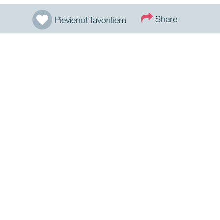
Share
Pievienot favorītiem