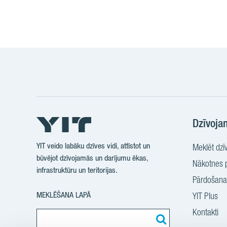
Dzīvoja
YIT veido labāku dzīves vidi, attīstot un
Meklēt dzīv
būvējot dzīvojamās un darījumu ēkas,
Nākotnes p
infrastruktūru un teritorijas.
Pārdošanas
MEKLĒŠANA LAPĀ
YIT Plus
Kontakti