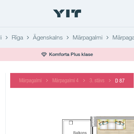
i
Rīga
Āgenskalns
Mārpagalmi
Mārpaga
Komforta Plus klase
Mārpagalmi
Mārpagalmi 4
3. stāvs
D 87