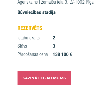
Āgenskalns | Zemaišu iela 3, LV-1002 Rīga
Būvniecības stadija
REZERVĒTS
Istabu skaits
2
Stāvs
3
Pārdošanas cena
138 100 €
SAZINĀTIES AR MUMS