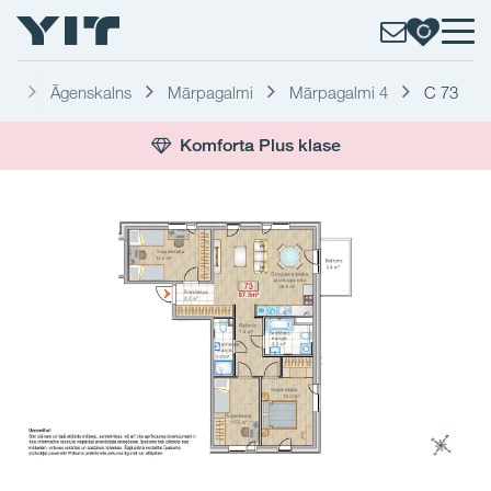
ga
Āgenskalns
Mārpagalmi
Mārpagalmi 4
C 73
Komforta Plus klase