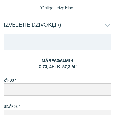
*Obligāti aizpildāmi
IZVĒLĒTIE DZĪVOKĻI (
)
MĀRPAGALMI 4
C 73, 4H+K, 87,3 M²
VĀRDS
UZVĀRDS