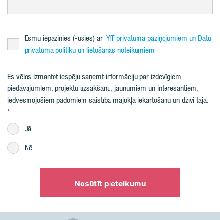
Esmu iepazinies (-usies) ar
YIT privātuma paziņojumiem un Datu
privātuma politiku un lietošanas noteikumiem
Es vēlos izmantot iespēju saņemt informāciju par izdevīgiem
piedāvājumiem, projektu uzsākšanu, jaunumiem un interesantiem,
iedvesmojošiem padomiem saistībā mājokļa iekārtošanu un dzīvi tajā.
Jā
Nē
Nosūtīt pieteikumu