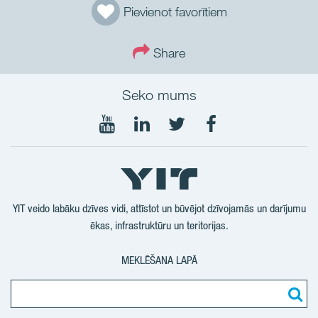
Pievienot favorītiem
Share
Seko mums
Seko
Seko
Seko
Seko
mums
mums
mums
mums
YouTube
LinkedIn
Twtitter
Facebook
YIT veido labāku dzīves vidi, attīstot un būvējot dzīvojamās un darījumu
ēkas, infrastruktūru un teritorijas.
MEKLĒŠANA LAPĀ