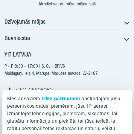
Atrodiet saturu mūsu mājas lapā
Dzīvojamās mājas
Būvniecība
Meklēt dzīvokli
Nākotnes projekti
YIT LATVIJA
Būvniecība
Pārdošanas informācija
Jaunie projekti
P - P 8:30 - 17:00 | S, Sv - BRĪVS
YIT Plus
Realizētie projekti
Malduguņu iela 4, Mārupe, Mārupes novads, LV-2167
Kontakti
Kontakti
+371 25608080
yitmajas@yit.lv
Mēs ar saviem
1022 partneriem
apstrādājam jūsu
personiskos datus, piemēram, jūsu IP adresi,
izmantojot tehnoloģijas, piemēram, sīkdatnes, lai
glabātu informāciju un piekļūtu tai jūsu ierīcē, lai
Projekti
rādītu personalizētas reklāmas un saturu, veiktu