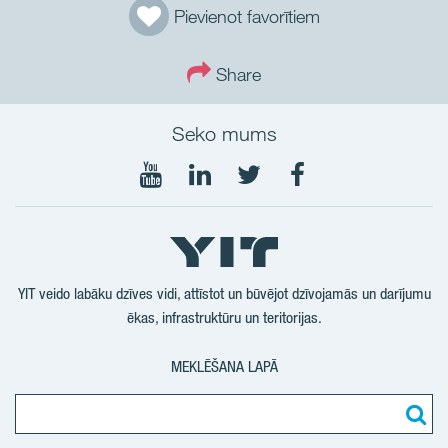
Pievienot favorītiem
Share
Seko mums
Seko
Seko
Seko
Seko
mums
mums
mums
mums
YouTube
LinkedIn
Twtitter
Facebook
YIT veido labāku dzīves vidi, attīstot un būvējot dzīvojamās un darījumu
ēkas, infrastruktūru un teritorijas.
MEKLĒŠANA LAPĀ