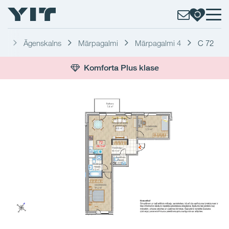
ga
Āgenskalns
Mārpagalmi
Mārpagalmi 4
C 72
Komforta Plus klase