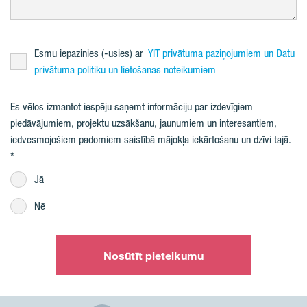
Esmu iepazinies (-usies) ar
YIT privātuma paziņojumiem un Datu
privātuma politiku un lietošanas noteikumiem
Es vēlos izmantot iespēju saņemt informāciju par izdevīgiem
piedāvājumiem, projektu uzsākšanu, jaunumiem un interesantiem,
iedvesmojošiem padomiem saistībā mājokļa iekārtošanu un dzīvi tajā.
Jā
Nē
Nosūtīt pieteikumu