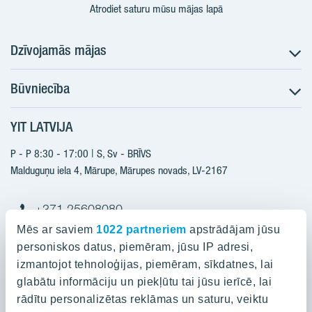
Atrodiet saturu mūsu mājas lapā
Dzīvojamās mājas
Būvniecība
Meklēt dzīvokli
Nākotnes projekti
YIT LATVIJA
Būvniecība
Pārdošanas informācija
Jaunie projekti
P - P 8:30 - 17:00 | S, Sv - BRĪVS
YIT Plus
Realizētie projekti
Malduguņu iela 4, Mārupe, Mārupes novads, LV-2167
Kontakti
Kontakti
+371 25608080
yitmajas@yit.lv
Mēs ar saviem
1022 partneriem
apstrādājam jūsu
personiskos datus, piemēram, jūsu IP adresi,
izmantojot tehnoloģijas, piemēram, sīkdatnes, lai
glabātu informāciju un piekļūtu tai jūsu ierīcē, lai
Projekti
rādītu personalizētas reklāmas un saturu, veiktu