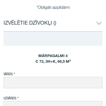
*Obligāti aizpildāmi
IZVĒLĒTIE DZĪVOKĻI (
)
MĀRPAGALMI 4
C 72, 3H+K, 66,5 M²
VĀRDS
UZVĀRDS