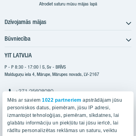
Atrodiet saturu mūsu mājas lapā
Dzīvojamās mājas
Būvniecība
Meklēt dzīvokli
Nākotnes projekti
YIT LATVIJA
Būvniecība
Pārdošanas informācija
Jaunie projekti
P - P 8:30 - 17:00 | S, Sv - BRĪVS
YIT Plus
Realizētie projekti
Malduguņu iela 4, Mārupe, Mārupes novads, LV-2167
Kontakti
Kontakti
+371 25608080
yitmajas@yit.lv
Mēs ar saviem
1022 partneriem
apstrādājam jūsu
personiskos datus, piemēram, jūsu IP adresi,
izmantojot tehnoloģijas, piemēram, sīkdatnes, lai
glabātu informāciju un piekļūtu tai jūsu ierīcē, lai
Projekti
rādītu personalizētas reklāmas un saturu, veiktu