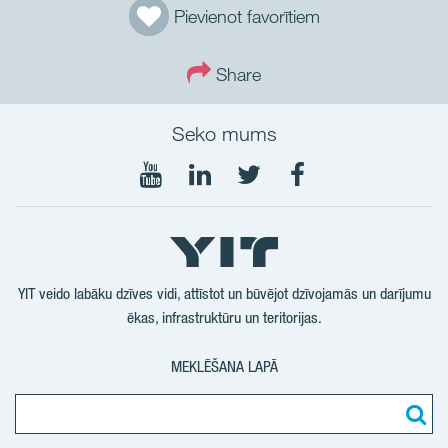
Pievienot favorītiem
Share
Seko mums
Seko
Seko
Seko
Seko
mums
mums
mums
mums
YouTube
LinkedIn
Twtitter
Facebook
YIT veido labāku dzīves vidi, attīstot un būvējot dzīvojamās un darījumu
ēkas, infrastruktūru un teritorijas.
MEKLĒŠANA LAPĀ