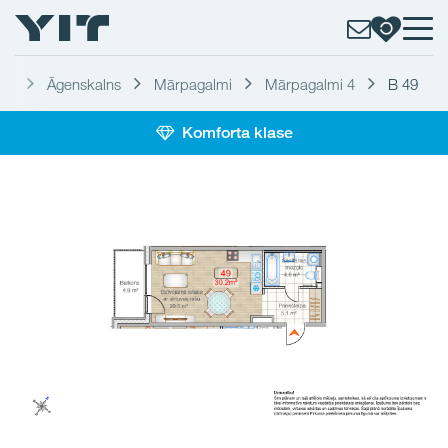
ga
Āgenskalns
Mārpagalmi
Mārpagalmi 4
B 49
Komforta klase