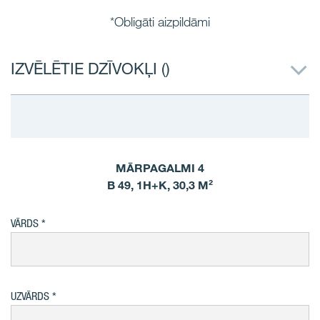
*Obligāti aizpildāmi
IZVĒLĒTIE DZĪVOKĻI (
)
MĀRPAGALMI 4
B 49, 1H+K, 30,3 M²
VĀRDS
UZVĀRDS