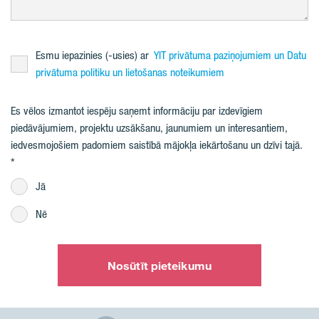
Esmu iepazinies (-usies) ar
YIT privātuma paziņojumiem un Datu
privātuma politiku un lietošanas noteikumiem
Es vēlos izmantot iespēju saņemt informāciju par izdevīgiem
piedāvājumiem, projektu uzsākšanu, jaunumiem un interesantiem,
iedvesmojošiem padomiem saistībā mājokļa iekārtošanu un dzīvi tajā.
Jā
Nē
Nosūtīt pieteikumu