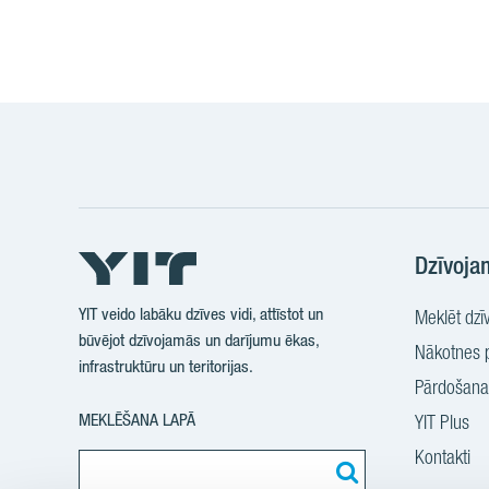
Dzīvoja
YIT veido labāku dzīves vidi, attīstot un
Meklēt dzīv
būvējot dzīvojamās un darījumu ēkas,
Nākotnes p
infrastruktūru un teritorijas.
Pārdošanas
MEKLĒŠANA LAPĀ
YIT Plus
Kontakti