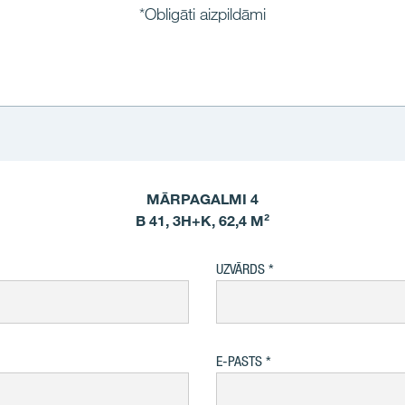
*Obligāti aizpildāmi
MĀRPAGALMI 4
B 41, 3H+K, 62,4 M²
UZVĀRDS
E-PASTS