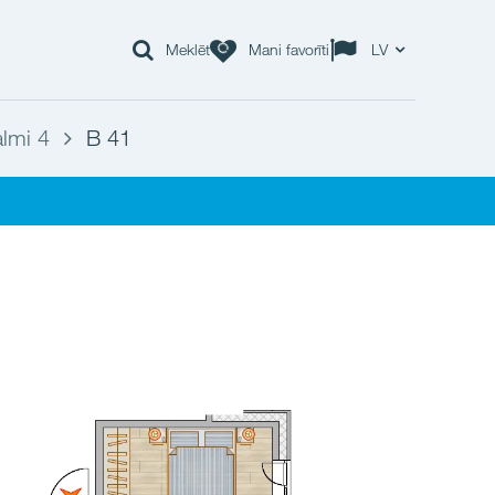
Meklēt
Mani favorīti
LV
lmi 4
B 41