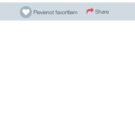
Share
Pievienot favorītiem