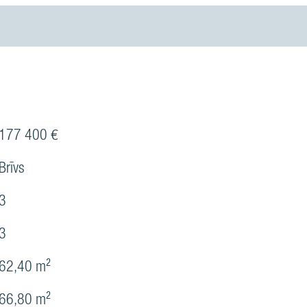
177 400 €
Brīvs
3
3
62,40 m²
66,80 m²