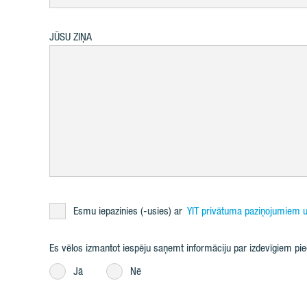
JŪSU ZIŅA
Esmu iepazinies (-usies) ar
YIT privātuma paziņojumiem u
Es vēlos izmantot iespēju saņemt informāciju par izdevīgiem p
Jā
Nē