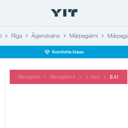
i
Rīga
Āgenskalns
Mārpagalmi
Mārpaga
Komforta klase
Mārpagalmi
Mārpagalmi 4
3. stāvs
B 41