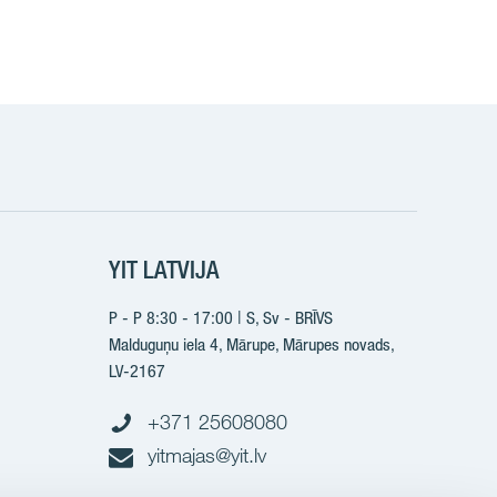
k
YIT LATVIJA
P - P 8:30 - 17:00 | S, Sv - BRĪVS
Malduguņu iela 4, Mārupe, Mārupes novads,
LV-2167
+371 25608080
yitmajas@yit.lv