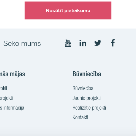
Nosūtīt pieteikumu
Seko mums
Seko
Seko
Seko
Seko
mums
mums
mums
mums
YouTube
LinkedIn
Twtitter
Faceboo
mās mājas
Būvniecība
okli
Būvniecība
rojekti
Jaunie projekti
 informācija
Realizētie projekti
Kontakti