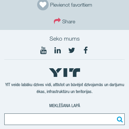
Pievienot favorītiem
Share
Seko mums
Seko
Seko
Seko
Seko
mums
mums
mums
mums
YouTube
LinkedIn
Twtitter
Facebook
YIT veido labāku dzīves vidi, attīstot un būvējot dzīvojamās un darījumu
ēkas, infrastruktūru un teritorijas.
MEKLĒŠANA LAPĀ