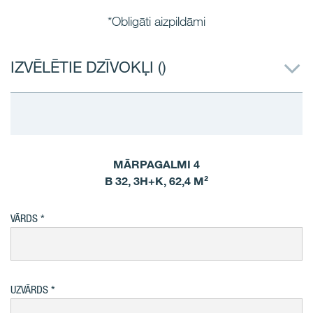
*Obligāti aizpildāmi
IZVĒLĒTIE DZĪVOKĻI (
)
MĀRPAGALMI 4
B 32, 3H+K, 62,4 M²
VĀRDS
UZVĀRDS