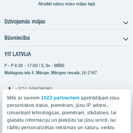
Atrodiet saturu mūsu mājas lapā
Dzīvojamās mājas
Būvniecība
Meklēt dzīvokli
Nākotnes projekti
YIT LATVIJA
Būvniecība
Pārdošanas informācija
Jaunie projekti
P - P 8:30 - 17:00 | S, Sv - BRĪVS
YIT Plus
Realizētie projekti
Malduguņu iela 4, Mārupe, Mārupes novads, LV-2167
Kontakti
Kontakti
+371 25608080
yitmajas@yit.lv
Mēs ar saviem
1022 partneriem
apstrādājam jūsu
personiskos datus, piemēram, jūsu IP adresi,
izmantojot tehnoloģijas, piemēram, sīkdatnes, lai
glabātu informāciju un piekļūtu tai jūsu ierīcē, lai
Projekti
rādītu personalizētas reklāmas un saturu, veiktu