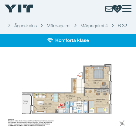
ga
Āgenskalns
Mārpagalmi
Mārpagalmi 4
B 32
Komforta klase