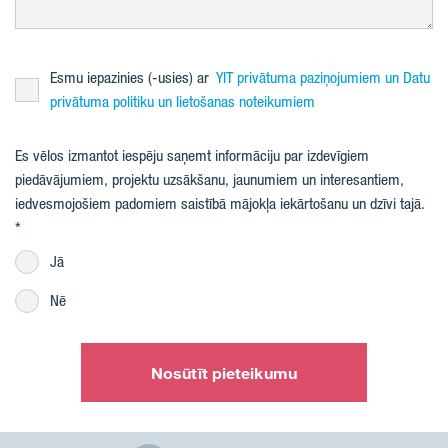
Esmu iepazinies (-usies) ar
YIT privātuma paziņojumiem un Datu
privātuma politiku un lietošanas noteikumiem
Es vēlos izmantot iespēju saņemt informāciju par izdevīgiem
piedāvājumiem, projektu uzsākšanu, jaunumiem un interesantiem,
iedvesmojošiem padomiem saistībā mājokļa iekārtošanu un dzīvi tajā.
Jā
Nē
Nosūtīt pieteikumu