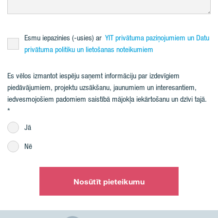
Esmu iepazinies (-usies) ar
YIT privātuma paziņojumiem un Datu
privātuma politiku un lietošanas noteikumiem
Es vēlos izmantot iespēju saņemt informāciju par izdevīgiem
piedāvājumiem, projektu uzsākšanu, jaunumiem un interesantiem,
iedvesmojošiem padomiem saistībā mājokļa iekārtošanu un dzīvi tajā.
Jā
Nē
Nosūtīt pieteikumu