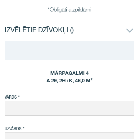
*Obligāti aizpildāmi
IZVĒLĒTIE DZĪVOKĻI (
)
MĀRPAGALMI 4
A 29, 2H+K, 46,0 M²
VĀRDS
UZVĀRDS