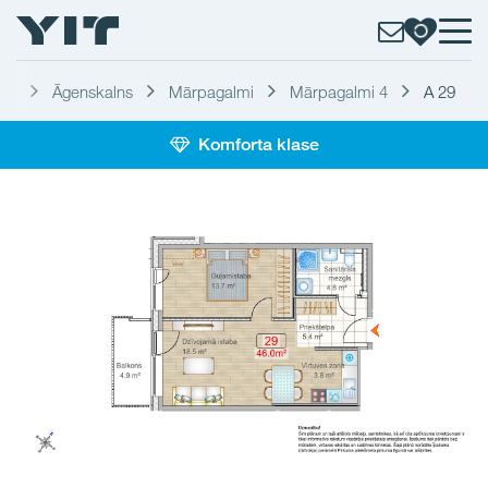
īga
Āgenskalns
Mārpagalmi
Mārpagalmi 4
A 29
Komforta klase