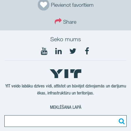
Pievienot favorītiem
Share
Seko mums
Seko
Seko
Seko
Seko
mums
mums
mums
mums
YouTube
LinkedIn
Twtitter
Facebook
YIT veido labāku dzīves vidi, attīstot un būvējot dzīvojamās un darījumu
ēkas, infrastruktūru un teritorijas.
MEKLĒŠANA LAPĀ