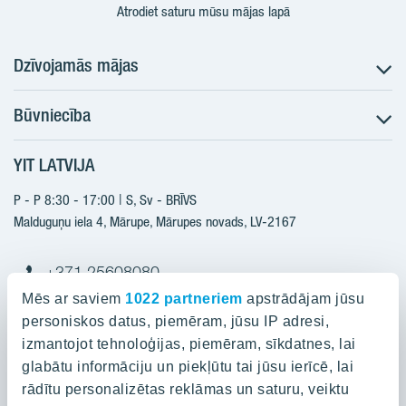
Atrodiet saturu mūsu mājas lapā
Dzīvojamās mājas
Būvniecība
Meklēt dzīvokli
Nākotnes projekti
YIT LATVIJA
Būvniecība
Pārdošanas informācija
Jaunie projekti
P - P 8:30 - 17:00 | S, Sv - BRĪVS
YIT Plus
Realizētie projekti
Malduguņu iela 4, Mārupe, Mārupes novads, LV-2167
Kontakti
Kontakti
+371 25608080
yitmajas@yit.lv
Mēs ar saviem
1022 partneriem
apstrādājam jūsu
personiskos datus, piemēram, jūsu IP adresi,
izmantojot tehnoloģijas, piemēram, sīkdatnes, lai
glabātu informāciju un piekļūtu tai jūsu ierīcē, lai
Projekti
rādītu personalizētas reklāmas un saturu, veiktu