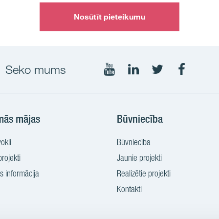
Nosūtīt pieteikumu
Seko mums
Seko
Seko
Seko
Seko
mums
mums
mums
mums
YouTube
LinkedIn
Twtitter
Faceboo
mās mājas
Būvniecība
okli
Būvniecība
rojekti
Jaunie projekti
 informācija
Realizētie projekti
Kontakti