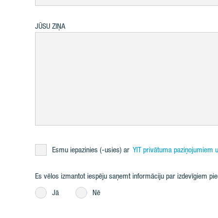
JŪSU ZIŅA
Esmu iepazinies (-usies) ar
YIT privātuma paziņojumiem u
Es vēlos izmantot iespēju saņemt informāciju par izdevīgiem p
Jā
Nē