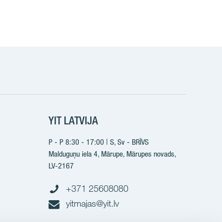
k
YIT LATVIJA
P - P 8:30 - 17:00 | S, Sv - BRĪVS
Malduguņu iela 4, Mārupe, Mārupes novads,
LV-2167
+371 25608080
yitmajas@yit.lv