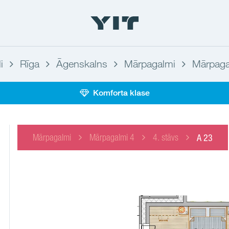
i
Rīga
Āgenskalns
Mārpagalmi
Mārpaga
Komforta klase
Mārpagalmi
Mārpagalmi 4
4. stāvs
A 23