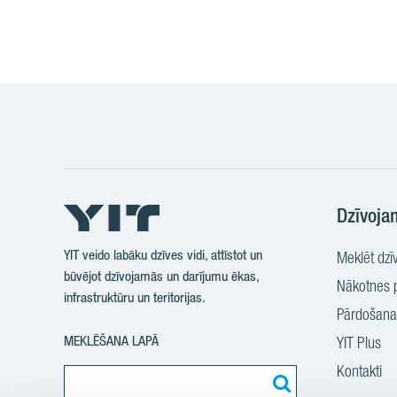
Dzīvoja
YIT veido labāku dzīves vidi, attīstot un
Meklēt dzīv
būvējot dzīvojamās un darījumu ēkas,
Nākotnes p
infrastruktūru un teritorijas.
Pārdošanas
MEKLĒŠANA LAPĀ
YIT Plus
Kontakti