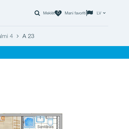
Meklēt
Mani favorīti
LV
lmi 4
A 23