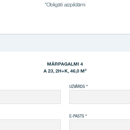
*Obligāti aizpildāmi
MĀRPAGALMI 4
A 23, 2H+K, 46,0 M²
UZVĀRDS
E-PASTS