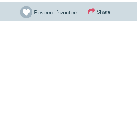
Share
Pievienot favorītiem