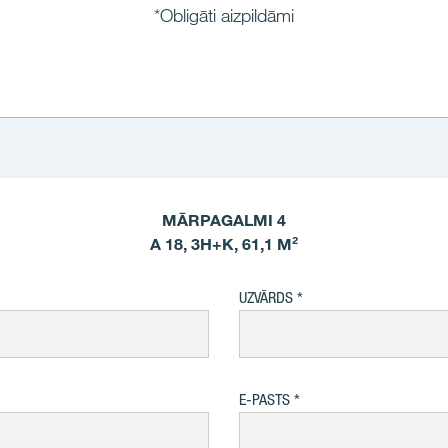
*Obligāti aizpildāmi
MĀRPAGALMI 4
A 18, 3H+K, 61,1 M²
UZVĀRDS
E-PASTS