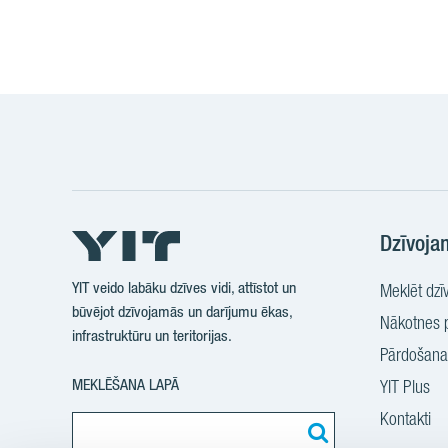
Dzīvoja
YIT veido labāku dzīves vidi, attīstot un
Meklēt dzīv
būvējot dzīvojamās un darījumu ēkas,
Nākotnes p
infrastruktūru un teritorijas.
Pārdošanas
MEKLĒŠANA LAPĀ
YIT Plus
Kontakti