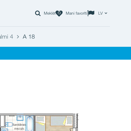
Meklēt
Mani favorīti
LV
lmi 4
A 18