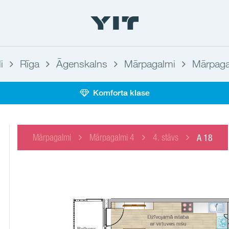
i
Rīga
Āgenskalns
Mārpagalmi
Mārpaga
Komforta klase
Mārpagalmi
Mārpagalmi 4
4. stāvs
A 18