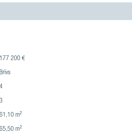
177 200 €
Brīvs
4
3
61,10 m²
65,50 m²