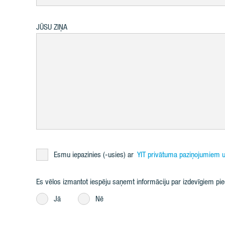
JŪSU ZIŅA
Esmu iepazinies (-usies) ar
YIT privātuma paziņojumiem u
Es vēlos izmantot iespēju saņemt informāciju par izdevīgiem p
Jā
Nē