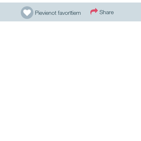
Share
Pievienot favorītiem