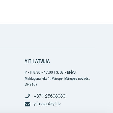
k
YIT LATVIJA
P - P 8:30 - 17:00 | S, Sv - BRĪVS
Malduguņu iela 4, Mārupe, Mārupes novads,
LV-2167
+371 25608080
yitmajas@yit.lv