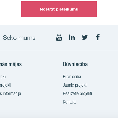
Nosūtīt pieteikumu
Seko mums
Seko
Seko
Seko
Seko
mums
mums
mums
mums
YouTube
LinkedIn
Twtitter
Faceboo
mās mājas
Būvniecība
okli
Būvniecība
rojekti
Jaunie projekti
 informācija
Realizētie projekti
Kontakti