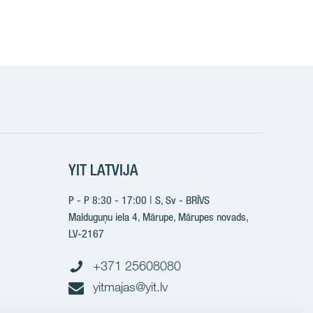
k
YIT LATVIJA
P - P 8:30 - 17:00 | S, Sv - BRĪVS
Malduguņu iela 4, Mārupe, Mārupes novads,
LV-2167
+371 25608080
yitmajas@yit.lv