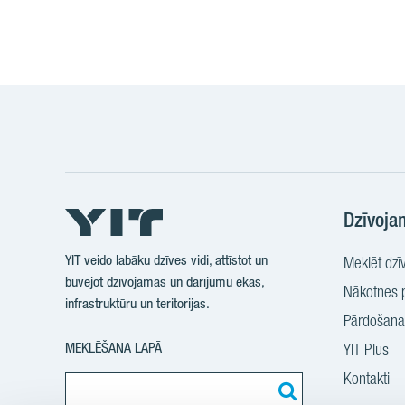
Dzīvoja
YIT veido labāku dzīves vidi, attīstot un
Meklēt dzīv
būvējot dzīvojamās un darījumu ēkas,
Nākotnes p
infrastruktūru un teritorijas.
Pārdošanas
MEKLĒŠANA LAPĀ
YIT Plus
Kontakti