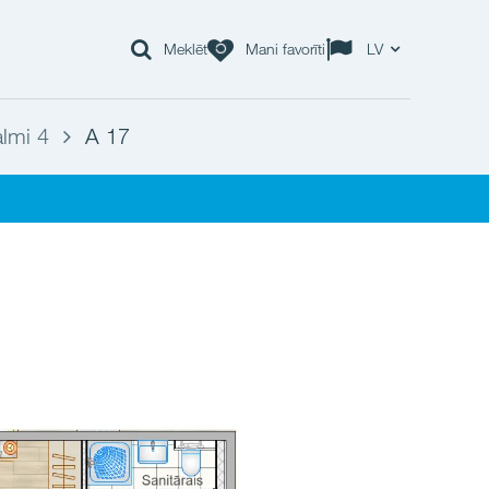
Meklēt
Mani favorīti
LV
lmi 4
A 17