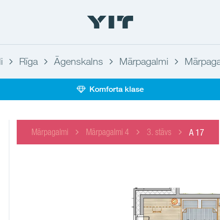
i
Rīga
Āgenskalns
Mārpagalmi
Mārpaga
Komforta klase
Mārpagalmi
Mārpagalmi 4
3. stāvs
A 17