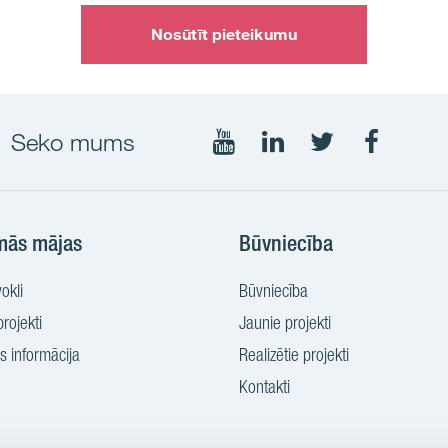
Nosūtīt pieteikumu
Seko mums
Seko
Seko
Seko
Seko
mums
mums
mums
mums
YouTube
LinkedIn
Twtitter
Faceboo
mās mājas
Būvniecība
okli
Būvniecība
rojekti
Jaunie projekti
 informācija
Realizētie projekti
Kontakti