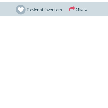
Share
Pievienot favorītiem