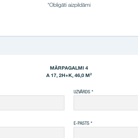
*Obligāti aizpildāmi
MĀRPAGALMI 4
A 17, 2H+K, 46,0 M²
UZVĀRDS
E-PASTS