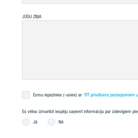
JŪSU ZIŅA
Esmu iepazinies (-usies) ar
YIT privātuma paziņojumiem u
Es vēlos izmantot iespēju saņemt informāciju par izdevīgiem p
Jā
Nē