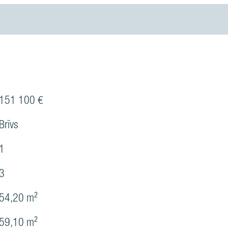
151 100 €
Brīvs
1
3
54,20 m²
59,10 m²