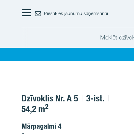
Piesakies jaunumu saņemšanai
Meklēt dzīvok
Dzīvoklis Nr. A 5
3-ist.
2
54,2 m
Mārpagalmi 4