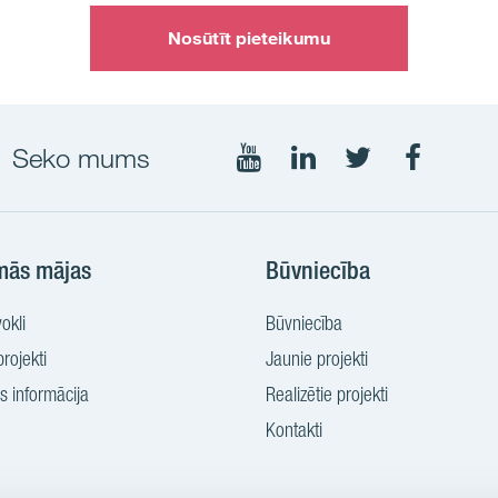
Nosūtīt pieteikumu
Seko mums
Seko
Seko
Seko
Seko
mums
mums
mums
mums
YouTube
LinkedIn
Twtitter
Faceboo
mās mājas
Būvniecība
okli
Būvniecība
rojekti
Jaunie projekti
 informācija
Realizētie projekti
Kontakti