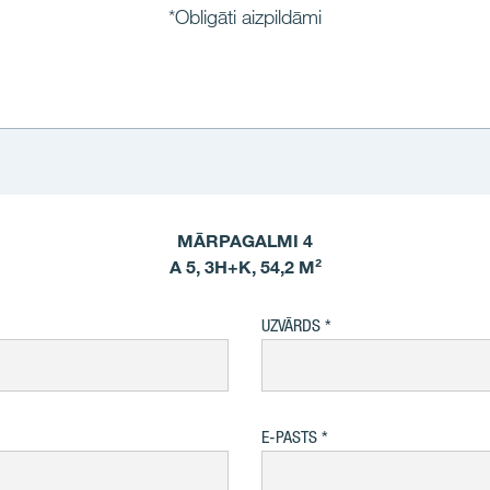
*Obligāti aizpildāmi
MĀRPAGALMI 4
A 5, 3H+K, 54,2 M²
UZVĀRDS
E-PASTS