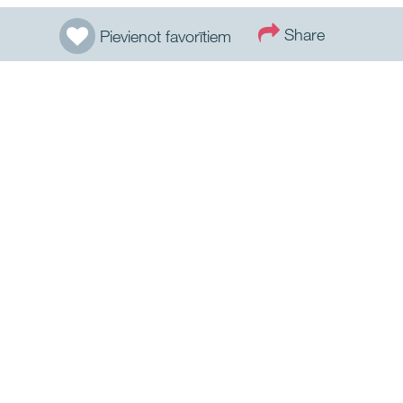
Share
Pievienot favorītiem