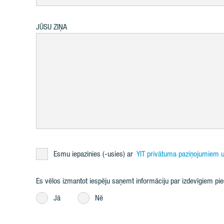
JŪSU ZIŅA
Esmu iepazinies (-usies) ar
YIT privātuma paziņojumiem u
Es vēlos izmantot iespēju saņemt informāciju par izdevīgiem p
Jā
Nē