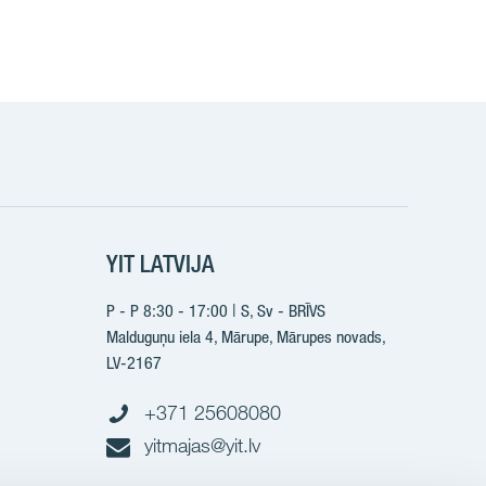
k
YIT LATVIJA
P - P 8:30 - 17:00 | S, Sv - BRĪVS
Malduguņu iela 4, Mārupe, Mārupes novads,
LV-2167
+371 25608080
yitmajas@yit.lv