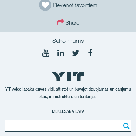
Pievienot favorītiem
Share
Seko mums
Seko
Seko
Seko
Seko
mums
mums
mums
mums
YouTube
LinkedIn
Twtitter
Facebook
YIT veido labāku dzīves vidi, attīstot un būvējot dzīvojamās un darījumu
ēkas, infrastruktūru un teritorijas.
MEKLĒŠANA LAPĀ