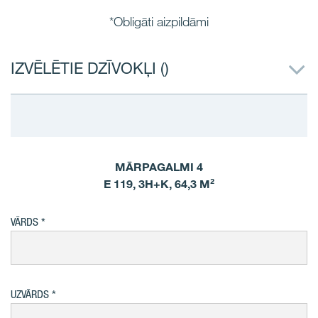
*Obligāti aizpildāmi
IZVĒLĒTIE DZĪVOKĻI (
)
MĀRPAGALMI 4
E 119, 3H+K, 64,3 M²
VĀRDS
UZVĀRDS