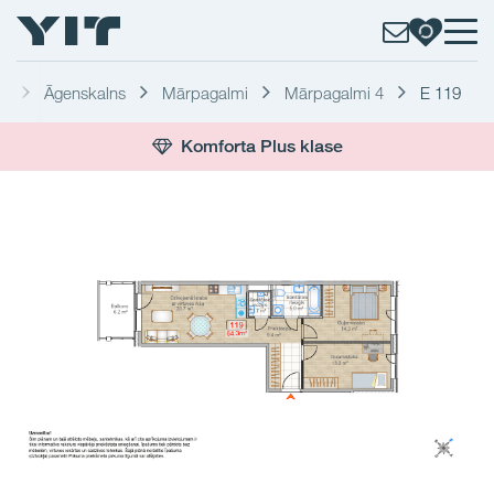
a
Āgenskalns
Mārpagalmi
Mārpagalmi 4
E 119
Komforta Plus klase