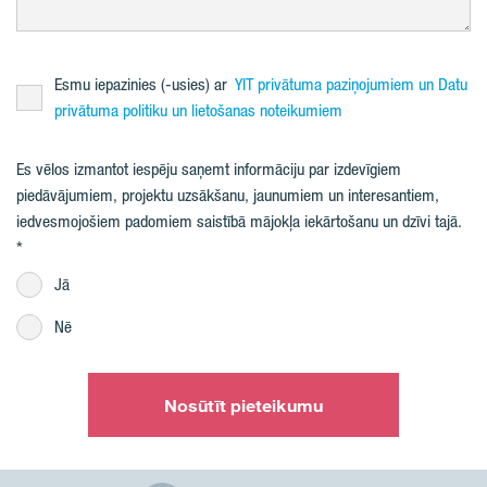
Esmu iepazinies (-usies) ar
YIT privātuma paziņojumiem un Datu
privātuma politiku un lietošanas noteikumiem
Es vēlos izmantot iespēju saņemt informāciju par izdevīgiem
piedāvājumiem, projektu uzsākšanu, jaunumiem un interesantiem,
iedvesmojošiem padomiem saistībā mājokļa iekārtošanu un dzīvi tajā.
Jā
Nē
Nosūtīt pieteikumu