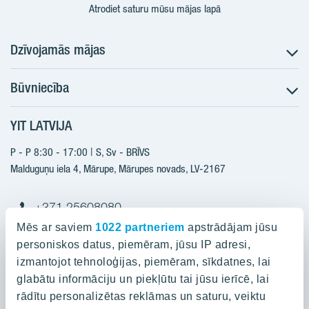
Atrodiet saturu mūsu mājas lapā
Dzīvojamās mājas
Būvniecība
Meklēt dzīvokli
Nākotnes projekti
YIT LATVIJA
Būvniecība
Pārdošanas informācija
Jaunie projekti
P - P 8:30 - 17:00 | S, Sv - BRĪVS
YIT Plus
Realizētie projekti
Malduguņu iela 4, Mārupe, Mārupes novads, LV-2167
Kontakti
Kontakti
+371 25608080
yitmajas@yit.lv
Mēs ar saviem
1022 partneriem
apstrādājam jūsu
personiskos datus, piemēram, jūsu IP adresi,
izmantojot tehnoloģijas, piemēram, sīkdatnes, lai
glabātu informāciju un piekļūtu tai jūsu ierīcē, lai
Projekti
rādītu personalizētas reklāmas un saturu, veiktu