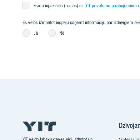
Esmu iepazinies (-usies) ar
YIT privātuma paziņojumiem u
Es vēlos izmantot iespēju saņemt informāciju par izdevīgiem p
Jā
Nē
Dzīvoja
YIT veido labāku dzīves vidi, attīstot un