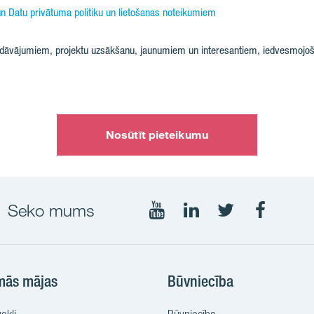
n Datu privātuma politiku un lietošanas noteikumiem
iedāvājumiem, projektu uzsākšanu, jaunumiem un interesantiem, iedvesmojoš
Nosūtīt pieteikumu
Seko mums
Seko
Seko
Seko
Seko
mums
mums
mums
mums
YouTube
LinkedIn
Twtitter
Faceboo
mās mājas
Būvniecība