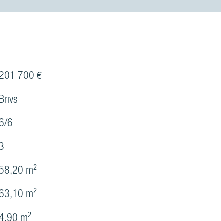
201 700 €
Brīvs
6/6
3
58,20 m²
63,10 m²
4,90 m²