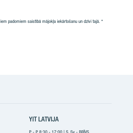
iem padomiem saistībā mājokļa iekārtošanu un dzīvi tajā.
k
YIT LATVIJA
P - P 8:30 - 17:00 | S, Sv - BRĪVS