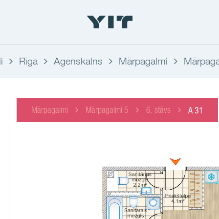
i
Rīga
Āgenskalns
Mārpagalmi
Mārpaga
Mārpagalmi
Mārpagalmi 5
6. stāvs
A 31