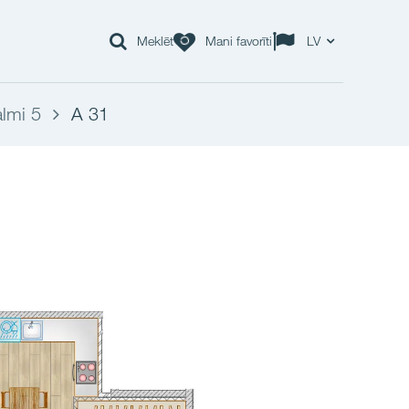
Meklēt
Mani favorīti
LV
lmi 5
A 31