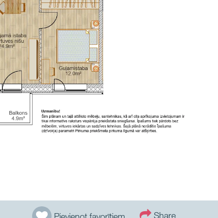
Share
Pievienot favorītiem