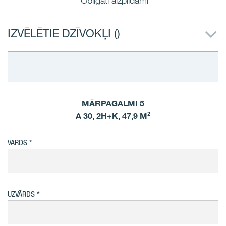
*Obligāti aizpildāmi
IZVĒLĒTIE DZĪVOKĻI (
)
MĀRPAGALMI 5
A 30, 2H+K, 47,9 M²
VĀRDS
UZVĀRDS