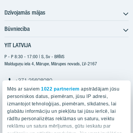
Dzīvojamās mājas
Būvniecība
Meklēt dzīvokli
Nākotnes projekti
YIT LATVIJA
Būvniecība
Pārdošanas informācija
Jaunie projekti
P - P 8:30 - 17:00 | S, Sv - BRĪVS
YIT Plus
Realizētie projekti
Malduguņu iela 4, Mārupe, Mārupes novads, LV-2167
Kontakti
Kontakti
+371 25608080
yitmajas@yit.lv
Mēs ar saviem
1022 partneriem
apstrādājam jūsu
personiskos datus, piemēram, jūsu IP adresi,
izmantojot tehnoloģijas, piemēram, sīkdatnes, lai
glabātu informāciju un piekļūtu tai jūsu ierīcē, lai
Projekti
rādītu personalizētas reklāmas un saturu, veiktu
reklāmu un satura mērījumus, gūtu ieskatu par
Par YIT
Silvas nami