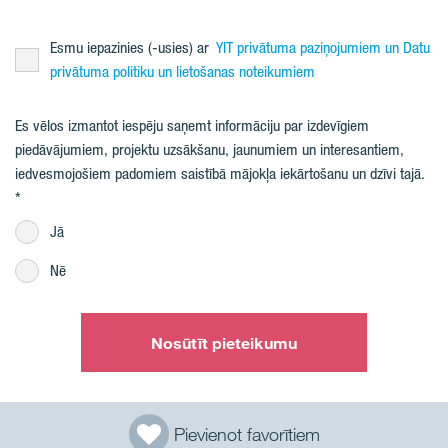
Esmu iepazinies (-usies) ar
YIT privātuma paziņojumiem un Datu
privātuma politiku un lietošanas noteikumiem
Es vēlos izmantot iespēju saņemt informāciju par izdevīgiem
piedāvājumiem, projektu uzsākšanu, jaunumiem un interesantiem,
iedvesmojošiem padomiem saistībā mājokļa iekārtošanu un dzīvi tajā.
Jā
Nē
Nosūtīt pieteikumu
Pievienot favorītiem