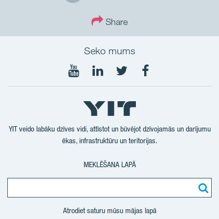
Share
Seko mums
Seko
Seko
Seko
Seko
mums
mums
mums
mums
YouTube
LinkedIn
Twtitter
Facebook
YIT veido labāku dzīves vidi, attīstot un būvējot dzīvojamās un darījumu
ēkas, infrastruktūru un teritorijas.
MEKLĒŠANA LAPĀ
Atrodiet saturu mūsu mājas lapā