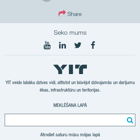
Share
Seko mums
Seko
Seko
Seko
Seko
mums
mums
mums
mums
YouTube
LinkedIn
Twtitter
Facebook
YIT veido labāku dzīves vidi, attīstot un būvējot dzīvojamās un darījumu
ēkas, infrastruktūru un teritorijas.
MEKLĒŠANA LAPĀ
Atrodiet saturu mūsu mājas lapā