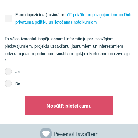
Esmu iepazinies (-usies) ar
YIT privātuma paziņojumiem un Datu
privātuma politiku un lietošanas noteikumiem
Es vēlos izmantot iespēju saņemt informāciju par izdevīgiem
piedāvājumiem, projektu uzsākšanu, jaunumiem un interesantiem,
iedvesmojošiem padomiem saistībā mājokļa iekārtošanu un dzīvi tajā.
Jā
Nē
Nosūtīt pieteikumu
Pievienot favorītiem