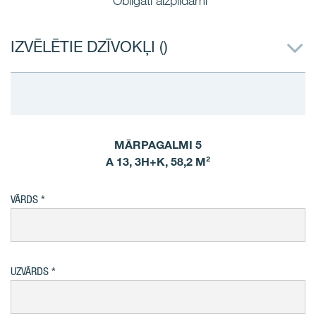
*Obligāti aizpildāmi
IZVĒLĒTIE DZĪVOKĻI (
)
MĀRPAGALMI 5
A 13, 3H+K, 58,2 M²
VĀRDS
UZVĀRDS