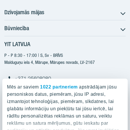
Dzīvojamās mājas
Būvniecība
Meklēt dzīvokli
Nākotnes projekti
YIT LATVIJA
Būvniecība
Pārdošanas informācija
Jaunie projekti
P - P 8:30 - 17:00 | S, Sv - BRĪVS
YIT Plus
Realizētie projekti
Malduguņu iela 4, Mārupe, Mārupes novads, LV-2167
Kontakti
Kontakti
+371 25608080
yitmajas@yit.lv
Mēs ar saviem
1022 partneriem
apstrādājam jūsu
personiskos datus, piemēram, jūsu IP adresi,
izmantojot tehnoloģijas, piemēram, sīkdatnes, lai
glabātu informāciju un piekļūtu tai jūsu ierīcē, lai
Projekti
rādītu personalizētas reklāmas un saturu, veiktu
reklāmu un satura mērījumus, gūtu ieskatu par
Par YIT
Silvas nami