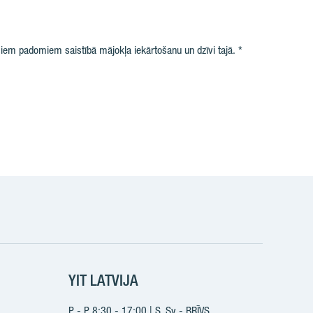
iem padomiem saistībā mājokļa iekārtošanu un dzīvi tajā.
k
YIT LATVIJA
P - P 8:30 - 17:00 | S, Sv - BRĪVS