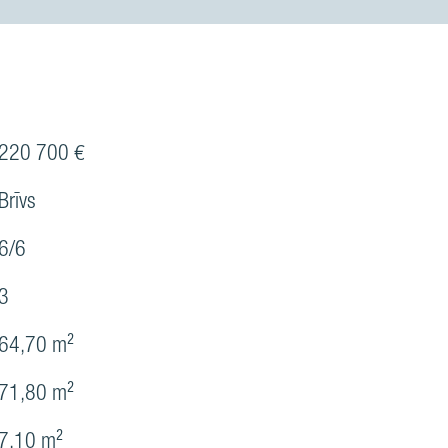
220 700 €
Brīvs
6/6
3
64,70 m²
71,80 m²
7,10 m²