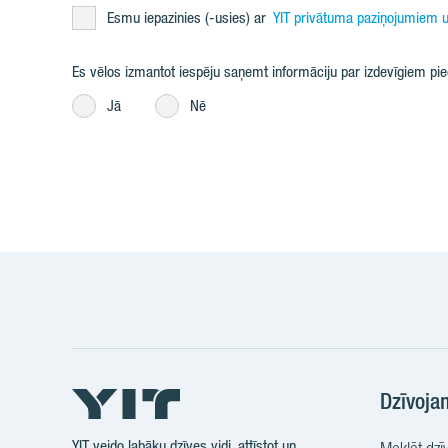
Esmu iepazinies (-usies) ar
YIT privātuma paziņojumiem u
Es vēlos izmantot iespēju saņemt informāciju par izdevīgiem p
Jā
Nē
Dzīvoja
YIT veido labāku dzīves vidi, attīstot un