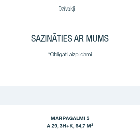
Dzīvokļi
SAZINĀTIES AR MUMS
*Obligāti aizpildāmi
MĀRPAGALMI 5
A 29, 3H+K, 64,7 M²