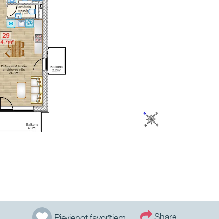
Share
Pievienot favorītiem