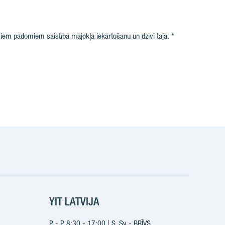
iem padomiem saistībā mājokļa iekārtošanu un dzīvi tajā.
k
YIT LATVIJA
P - P 8:30 - 17:00 | S, Sv - BRĪVS