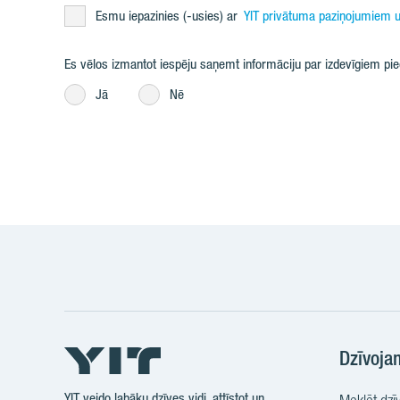
Esmu iepazinies (-usies) ar
YIT privātuma paziņojumiem u
Es vēlos izmantot iespēju saņemt informāciju par izdevīgiem p
Jā
Nē
Dzīvoja
YIT veido labāku dzīves vidi, attīstot un