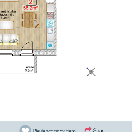
Share
Pievienot favorītiem