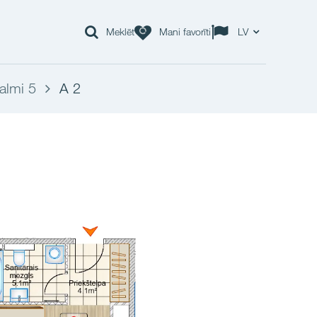
Meklēt
Mani favorīti
LV
almi 5
A 2