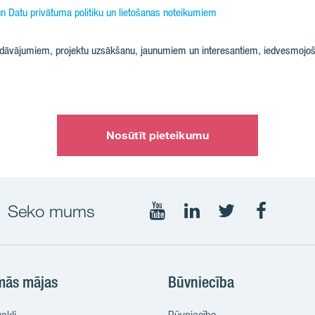
n Datu privātuma politiku un lietošanas noteikumiem
iedāvājumiem, projektu uzsākšanu, jaunumiem un interesantiem, iedvesmojoš
Nosūtīt pieteikumu
Seko mums
Seko
Seko
Seko
Seko
mums
mums
mums
mums
YouTube
LinkedIn
Twtitter
Faceboo
mās mājas
Būvniecība