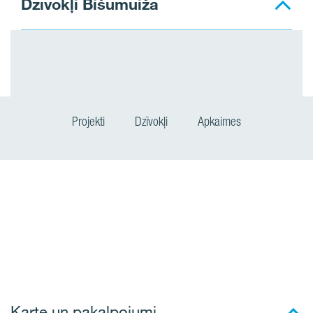
Dzīvokļi Bišumuiža
Projekti
Dzīvokļi
Apkaimes
Karte un pakalpojumi