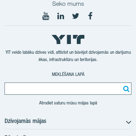
Seko mums
Seko
Seko
Seko
Seko
mums
mums
mums
mums
YouTube
LinkedIn
Twtitter
Facebook
YIT veido labāku dzīves vidi, attīstot un būvējot dzīvojamās un darījumu
ēkas, infrastruktūru un teritorijas.
MEKLĒŠANA LAPĀ
Atrodiet saturu mūsu mājas lapā
Dzīvojamās mājas