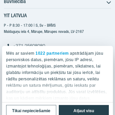
Būvniecība
Meklēt dzīvokli
Nākotnes projekti
YIT LATVIJA
Būvniecība
Pārdošanas informācija
Jaunie projekti
P - P 8:30 - 17:00 | S, Sv - BRĪVS
YIT Plus
Realizētie projekti
Malduguņu iela 4, Mārupe, Mārupes novads, LV-2167
Kontakti
Kontakti
+371 25608080
yitmajas@yit.lv
Mēs ar saviem
1022 partneriem
apstrādājam jūsu
personiskos datus, piemēram, jūsu IP adresi,
izmantojot tehnoloģijas, piemēram, sīkdatnes, lai
glabātu informāciju un piekļūtu tai jūsu ierīcē, lai
Projekti
rādītu personalizētas reklāmas un saturu, veiktu
reklāmu un satura mērījumus, gūtu ieskatu par
Par YIT
Silvas nami
auditoriju un attīstītu produktus. Jūs varat izvēlēties,
Kaivas kvartāls
kas un kādiem mērķiem izmanto jūsu datus.
Par YIT
Grafīts
Privātuma politika
Cookies
Tikai nepieciešamie
Atļaut visu
Ja atļaujat, mēs arī vēlētos
Ilgtspēja
Rubīns