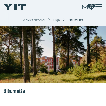
Meklēt dzīvokli
Rīga
Bišumuiža
Bišumuiža