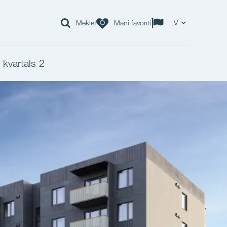
Meklēt
Mani favorīti
LV
 kvartāls 2