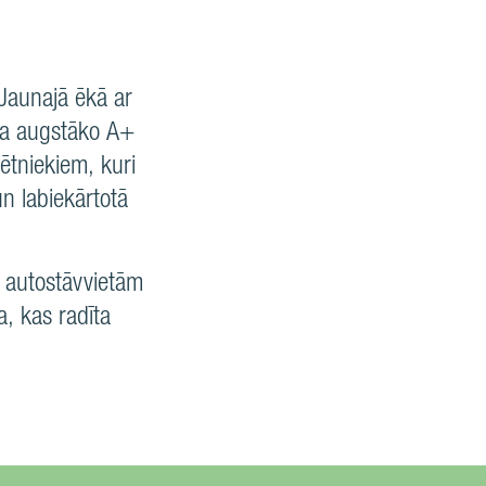
 Jaunajā ēkā ar
ina augstāko A+
sētniekiem, kuri
un labiekārtotā
s autostāvvietām
a, kas radīta