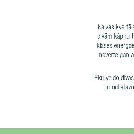
Kaivas kvartāl
divām kāpņu te
klases energoef
novērtē gan at
Ēku veido divas
un noliktavu