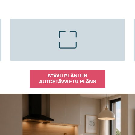
STĀVU PLĀNI UN
AUTOSTĀVVIETU PLĀNS