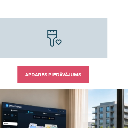
APDARES PIEDĀVĀJUMS