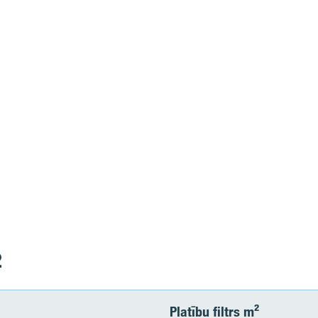
2
Platību filtrs m²