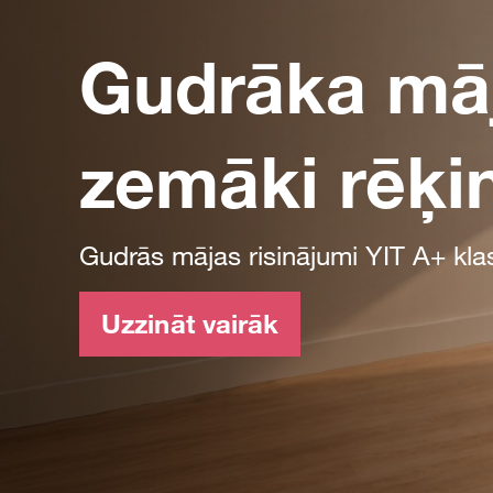
Gudrāka mā
zemāki rēķin
Gudrās mājas risinājumi YIT A+ kl
Uzzināt vairāk