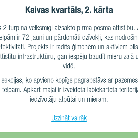
Kaivas kvartāls, 2. kārta
s 2 turpina veiksmīgi aizsākto pirmā posma attīstību.
lpām ir 72 jauni un pārdomāti dzīvokļi, kas nodroš
ektivitāti. Projekts ir radīts ģimenēm un aktīviem pil
tīstītu infrastruktūru, gan iespēju baudīt mieru zaļā 
vidē.
 sekcijas, ko apvieno kopīgs pagrabstāvs ar pazeme
 telpām. Apkārt mājai ir izveidota labiekārtota teritorij
iedzīvotāju atpūtai un mieram.
Uzzināt vairāk