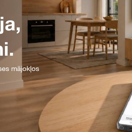
ja,
i.
ases mājokļos