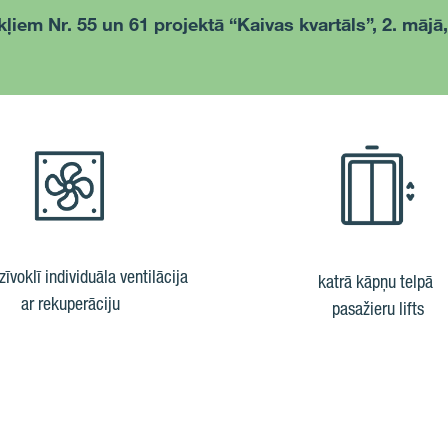
kļiem Nr. 55 un 61 projektā “Kaivas kvartāls”, 2. mājā
zīvoklī individuāla ventilācija
katrā kāpņu telpā
ar rekuperāciju
pasažieru lifts