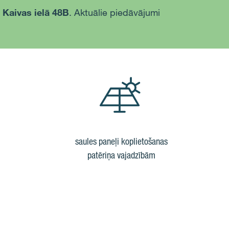
, Kaivas ielā 48B
. Aktuālie piedāvājumi
saules paneļi koplietošanas
patēriņa vajadzībām