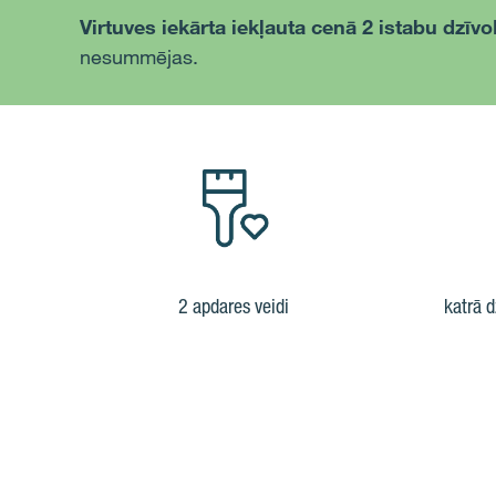
Virtuves iekārta iekļauta cenā
2 istabu dzīvo
nesummējas.
2 apdares veidi
katrā d