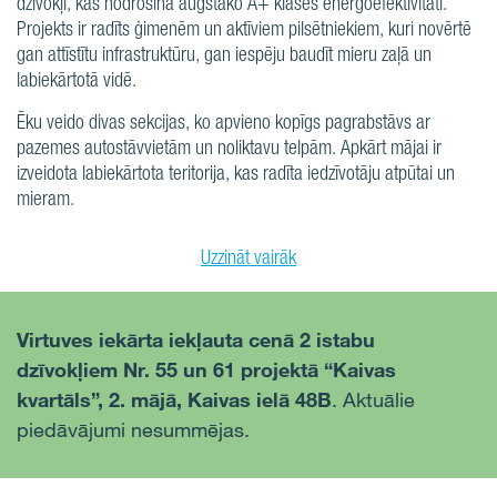
dzīvokļi, kas nodrošina augstāko A+ klases energoefektivitāti.
Projekts ir radīts ģimenēm un aktīviem pilsētniekiem, kuri novērtē
gan attīstītu infrastruktūru, gan iespēju baudīt mieru zaļā un
labiekārtotā vidē.
Ēku veido divas sekcijas, ko apvieno kopīgs pagrabstāvs ar
pazemes autostāvvietām un noliktavu telpām. Apkārt mājai ir
izveidota labiekārtota teritorija, kas radīta iedzīvotāju atpūtai un
mieram.
Uzzināt vairāk
Virtuves iekārta iekļauta cenā
2 istabu
dzīvokļiem Nr. 55 un 61 projektā “Kaivas
kvartāls”, 2. mājā, Kaivas ielā 48B
. Aktuālie
piedāvājumi nesummējas.