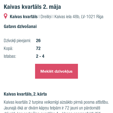
Kaivas kvartāls 2. māja
Kaivas kvartāls
| Dreiliņi | Kaivas iela 48b, LV-1021 Rīga
Gatavs dzīvošanai
26
Dzīvokļi pieejami:
72
Kopā:
2 - 4
Istabas:
Meklēt dzīvokļus
Kaivas kvartāls, 2. kārta
Kaivas kvartāls 2 turpina veiksmīgi aizsākto pirmā posma attīstību.
Jaunajā ēkā ar divām kāpņu telpām ir 72 jauni un pārdomāti