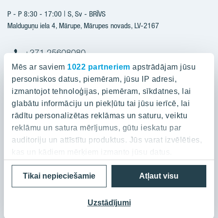
Jaunie projekti
P - P 8:30 - 17:00 | S, Sv - BRĪVS
YIT Plus
Realizētie projekti
Malduguņu iela 4, Mārupe, Mārupes novads, LV-2167
Kontakti
Kontakti
+371 25608080
yitmajas@yit.lv
Mēs ar saviem
1022 partneriem
apstrādājam jūsu
personiskos datus, piemēram, jūsu IP adresi,
izmantojot tehnoloģijas, piemēram, sīkdatnes, lai
glabātu informāciju un piekļūtu tai jūsu ierīcē, lai
Projekti
rādītu personalizētas reklāmas un saturu, veiktu
reklāmu un satura mērījumus, gūtu ieskatu par
Par YIT
Silvas nami
auditoriju un attīstītu produktus. Jūs varat izvēlēties,
Kaivas kvartāls
kas un kādiem mērķiem izmanto jūsu datus.
Par YIT
Grafīts
Privātuma politika
Cookies
Tikai nepieciešamie
Atļaut visu
Ja atļaujat, mēs arī vēlētos
Ilgtspēja
Rubīns
© 2023 YIT Corporation
apkopot informāciju par jūsu ģeogrāfisko
Medijiem/Presei
Mārpagalmi
atrašanās vietu, kas var būt ar precizitāti līdz
Uzstādījumi
Jaunumi
vairākiem metriem;