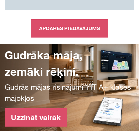
APDARES PIEDĀVĀJUMS
Gudrāka māja,
zemāki rēķini.
Gudrās mājas risinājumi YIT A+ klases
mājokļos
Uzzināt vairāk