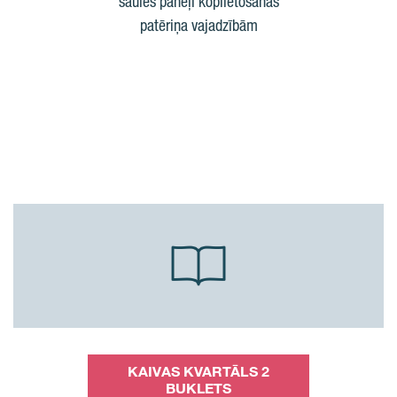
saules paneļi koplietošanas
patēriņa vajadzībām
KAIVAS KVARTĀLS 2
BUKLETS