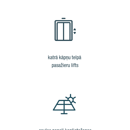
katrā kāpņu telpā
pasažieru lifts