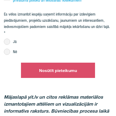
privātuma politiku un lietošanas noteikumiem
Es vēlos izmantot iespēju saņemt informāciju par izdevīgiem
piedāvājumiem, projektu uzsākšanu, jaunumiem un interesantiem,
iedvesmojošiem padomiem saistībā mājokļa iekārtošanu un dzīvi tajā.
Jā
Nē
Nosūtīt pieteikumu
Mājaslapā yit.lv un citos reklāmas materiālos
izmantotajiem attēliem un vizualizācijām ir
informatīvs raksturs. Būvniecības procesa laikā