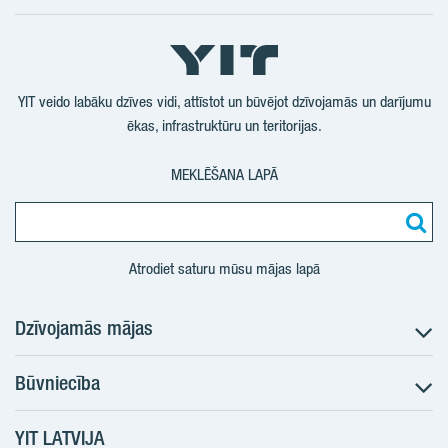
Seko
Seko
Seko
Seko
mums
mums
mums
mums
YouTube
LinkedIn
Twtitter
Facebook
YIT veido labāku dzīves vidi, attīstot un būvējot dzīvojamās un darījumu
ēkas, infrastruktūru un teritorijas.
MEKLĒŠANA LAPĀ
Atrodiet saturu mūsu mājas lapā
Dzīvojamās mājas
Būvniecība
Meklēt dzīvokli
Nākotnes projekti
YIT LATVIJA
Būvniecība
Pārdošanas informācija