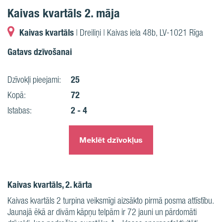
Kaivas kvartāls 2. māja
Kaivas kvartāls
| Dreiliņi | Kaivas iela 48b, LV-1021 Rīga
Gatavs dzīvošanai
25
Dzīvokļi pieejami:
72
Kopā:
2 - 4
Istabas:
Meklēt dzīvokļus
Kaivas kvartāls, 2. kārta
Kaivas kvartāls 2 turpina veiksmīgi aizsākto pirmā posma attīstību.
Jaunajā ēkā ar divām kāpņu telpām ir 72 jauni un pārdomāti