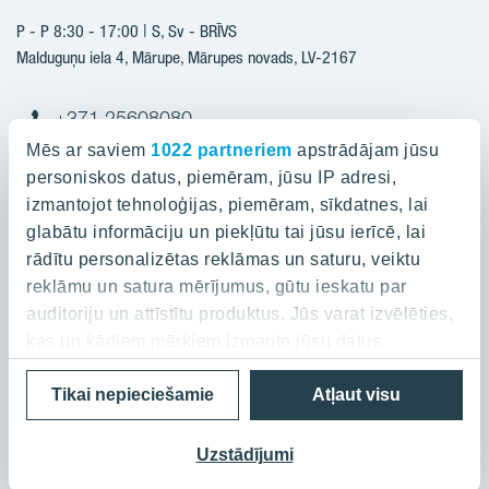
Jaunie projekti
P - P 8:30 - 17:00 | S, Sv - BRĪVS
YIT Plus
Realizētie projekti
Malduguņu iela 4, Mārupe, Mārupes novads, LV-2167
Kontakti
Kontakti
+371 25608080
yitmajas@yit.lv
Mēs ar saviem
1022 partneriem
apstrādājam jūsu
personiskos datus, piemēram, jūsu IP adresi,
izmantojot tehnoloģijas, piemēram, sīkdatnes, lai
glabātu informāciju un piekļūtu tai jūsu ierīcē, lai
Projekti
rādītu personalizētas reklāmas un saturu, veiktu
reklāmu un satura mērījumus, gūtu ieskatu par
Par YIT
Silvas nami
auditoriju un attīstītu produktus. Jūs varat izvēlēties,
Kaivas kvartāls
kas un kādiem mērķiem izmanto jūsu datus.
Par YIT
Grafīts
Privātuma politika
Cookies
Tikai nepieciešamie
Atļaut visu
Ja atļaujat, mēs arī vēlētos
Ilgtspēja
Rubīns
© 2023 YIT Corporation
apkopot informāciju par jūsu ģeogrāfisko
Medijiem/Presei
Mārpagalmi
atrašanās vietu, kas var būt ar precizitāti līdz
Uzstādījumi
Jaunumi
vairākiem metriem;