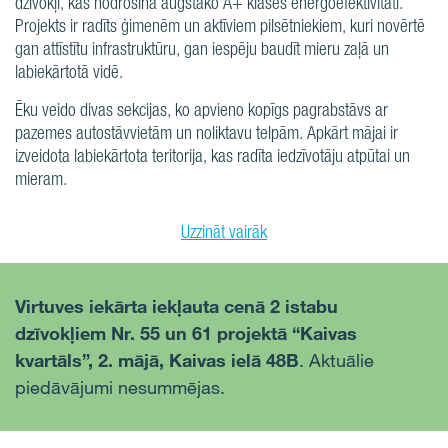
dzīvokļi, kas nodrošina augstāko A+ klases energoefektivitāti.
Projekts ir radīts ģimenēm un aktīviem pilsētniekiem, kuri novērtē
gan attīstītu infrastruktūru, gan iespēju baudīt mieru zaļā un
labiekārtotā vidē.
Ēku veido divas sekcijas, ko apvieno kopīgs pagrabstāvs ar
pazemes autostāvvietām un noliktavu telpām. Apkārt mājai ir
izveidota labiekārtota teritorija, kas radīta iedzīvotāju atpūtai un
mieram.
Uzzināt vairāk
Virtuves iekārta iekļauta cenā
2 istabu
dzīvokļiem Nr. 55 un 61 projektā “Kaivas
kvartāls”, 2. mājā, Kaivas ielā 48B
. Aktuālie
piedāvājumi nesummējas.