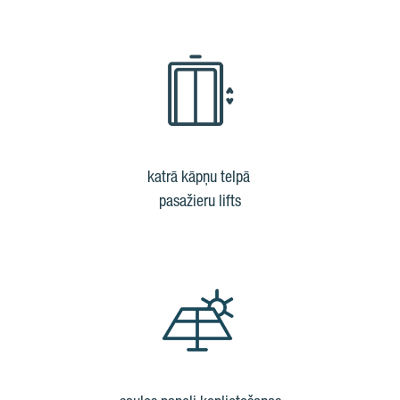
katrā kāpņu telpā
pasažieru lifts