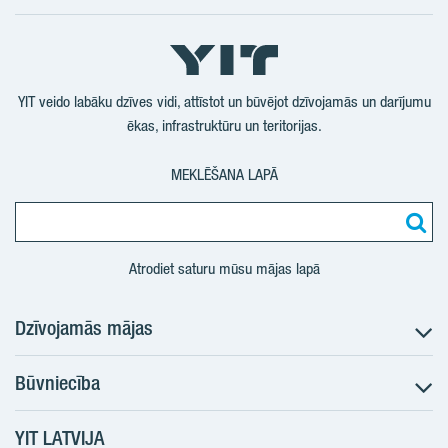
Seko
Seko
Seko
Seko
mums
mums
mums
mums
YouTube
LinkedIn
Twtitter
Facebook
YIT veido labāku dzīves vidi, attīstot un būvējot dzīvojamās un darījumu
ēkas, infrastruktūru un teritorijas.
MEKLĒŠANA LAPĀ
Atrodiet saturu mūsu mājas lapā
Dzīvojamās mājas
Būvniecība
Meklēt dzīvokli
Nākotnes projekti
YIT LATVIJA
Būvniecība
Pārdošanas informācija