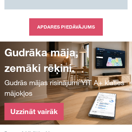
APDARES PIEDĀVĀJUMS
Gudrāka māja,
zemāki rēķini.
Gudrās mājas risinājumi YIT A+ klases
mājokļos
Uzzināt vairāk