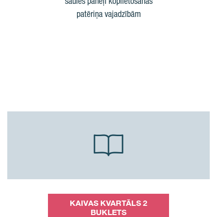
saules paneļi koplietošanas
patēriņa vajadzībām
KAIVAS KVARTĀLS 2
BUKLETS