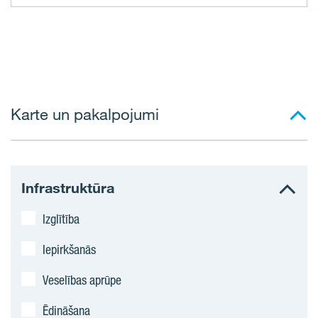
D
z
ī
Karte un pakalpojumi
v
o
k
Infrastruktūra
ļ
Izglītība
i
Iepirkšanās
Veselības aprūpe
Ēdināšana