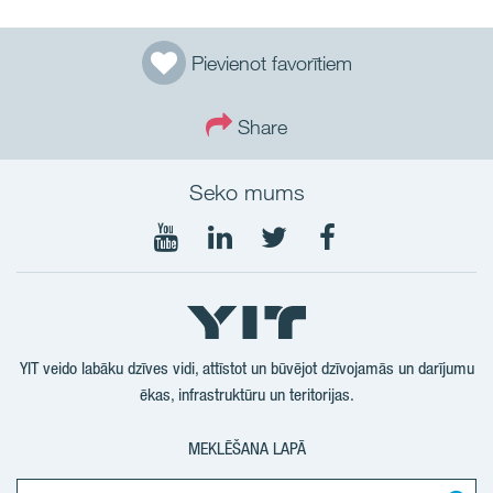
Pievienot favorītiem
Share
Seko mums
Seko
Seko
Seko
Seko
mums
mums
mums
mums
YouTube
LinkedIn
Twtitter
Facebook
YIT veido labāku dzīves vidi, attīstot un būvējot dzīvojamās un darījumu
ēkas, infrastruktūru un teritorijas.
MEKLĒŠANA LAPĀ