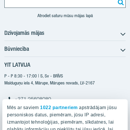
Atrodiet saturu mūsu mājas lapā
Dzīvojamās mājas
Būvniecība
Meklēt dzīvokli
Nākotnes projekti
YIT LATVIJA
Būvniecība
Pārdošanas informācija
Jaunie projekti
P - P 8:30 - 17:00 | S, Sv - BRĪVS
YIT Plus
Realizētie projekti
Malduguņu iela 4, Mārupe, Mārupes novads, LV-2167
Kontakti
Kontakti
+371 25608080
yitmajas@yit.lv
Mēs ar saviem
1022 partneriem
apstrādājam jūsu
personiskos datus, piemēram, jūsu IP adresi,
izmantojot tehnoloģijas, piemēram, sīkdatnes, lai
glabātu informāciju un piekļūtu tai jūsu ierīcē, lai