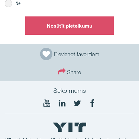
Nē
Nosūtīt pieteikumu
Pievienot favorītiem
Share
Seko mums
Seko
Seko
Seko
Seko
mums
mums
mums
mums
YouTube
LinkedIn
Twtitter
Facebook