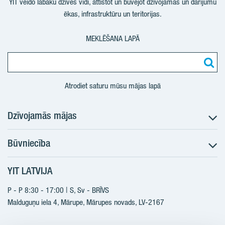
YIT veido labāku dzīves vidi, attīstot un būvējot dzīvojamās un darījumu
ēkas, infrastruktūru un teritorijas.
MEKLĒŠANA LAPĀ
Atrodiet saturu mūsu mājas lapā
Dzīvojamās mājas
Būvniecība
Meklēt dzīvokli
Nākotnes projekti
YIT LATVIJA
Būvniecība
Pārdošanas informācija
Jaunie projekti
P - P 8:30 - 17:00 | S, Sv - BRĪVS
YIT Plus
Realizētie projekti
Malduguņu iela 4, Mārupe, Mārupes novads, LV-2167
Kontakti
Kontakti