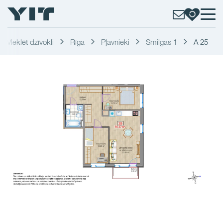
Meklēt dzīvokli
Rīga
Pļavnieki
Smilgas 1
A 25