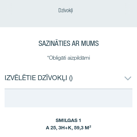
Dzīvokļi
SAZINĀTIES AR MUMS
*Obligāti aizpildāmi
IZVĒLĒTIE DZĪVOKĻI (
)
SMILGAS 1
A 25, 3H+K, 59,3 M²