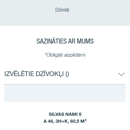
Dzīvokļi
SAZINĀTIES AR MUMS
*Obligāti aizpildāmi
IZVĒLĒTIE DZĪVOKĻI (
)
SILVAS NAMI 6
A 46, 3H+K, 60,5 M²