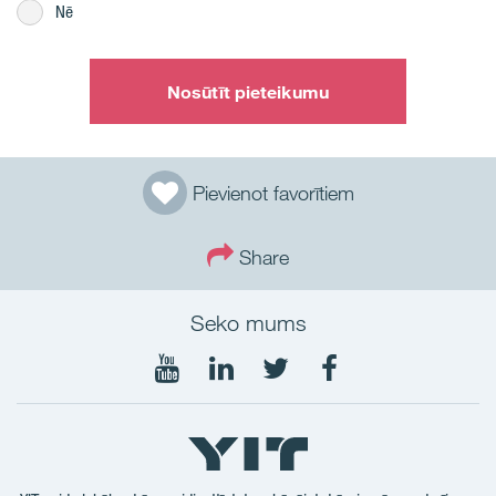
Nē
Nosūtīt pieteikumu
Pievienot favorītiem
Share
Seko mums
Seko
Seko
Seko
Seko
mums
mums
mums
mums
YouTube
LinkedIn
Twtitter
Facebook