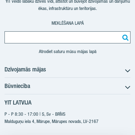
YIT veido labāku dzīves vidi, attīstot un būvējot dzīvojamās un darījumu
ēkas, infrastruktūru un teritorijas.
MEKLĒŠANA LAPĀ
Atrodiet saturu mūsu mājas lapā
Dzīvojamās mājas
Būvniecība
Meklēt dzīvokli
Nākotnes projekti
YIT LATVIJA
Būvniecība
Pārdošanas informācija
Jaunie projekti
P - P 8:30 - 17:00 | S, Sv - BRĪVS
YIT Plus
Realizētie projekti
Malduguņu iela 4, Mārupe, Mārupes novads, LV-2167
Kontakti
Kontakti