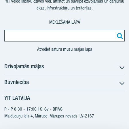
YIT veido labāku dzīves vidi, attīstot un būvējot dzīvojamās un darījumu
ēkas, infrastruktūru un teritorijas.
MEKLĒŠANA LAPĀ
Atrodiet saturu mūsu mājas lapā
Dzīvojamās mājas
Būvniecība
Meklēt dzīvokli
Nākotnes projekti
YIT LATVIJA
Būvniecība
Pārdošanas informācija
Jaunie projekti
P - P 8:30 - 17:00 | S, Sv - BRĪVS
YIT Plus
Realizētie projekti
Malduguņu iela 4, Mārupe, Mārupes novads, LV-2167
Kontakti
Kontakti