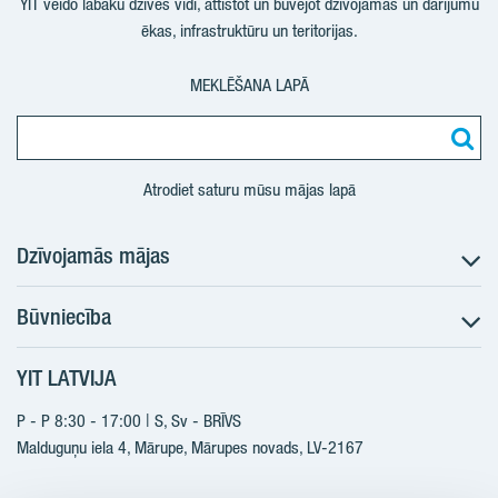
YIT veido labāku dzīves vidi, attīstot un būvējot dzīvojamās un darījumu
ēkas, infrastruktūru un teritorijas.
MEKLĒŠANA LAPĀ
Atrodiet saturu mūsu mājas lapā
Dzīvojamās mājas
Būvniecība
Meklēt dzīvokli
Nākotnes projekti
YIT LATVIJA
Būvniecība
Pārdošanas informācija
Jaunie projekti
P - P 8:30 - 17:00 | S, Sv - BRĪVS
YIT Plus
Realizētie projekti
Malduguņu iela 4, Mārupe, Mārupes novads, LV-2167
Kontakti
Kontakti