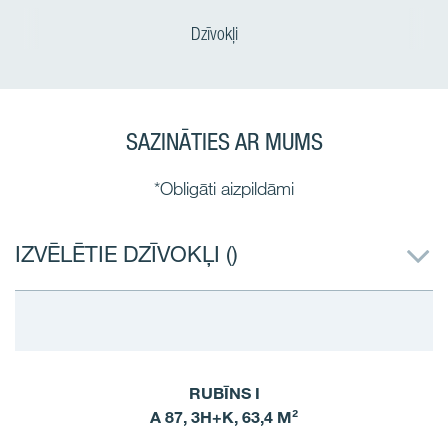
Dzīvokļi
SAZINĀTIES AR MUMS
*Obligāti aizpildāmi
IZVĒLĒTIE DZĪVOKĻI (
)
RUBĪNS I
A 87, 3H+K, 63,4 M²