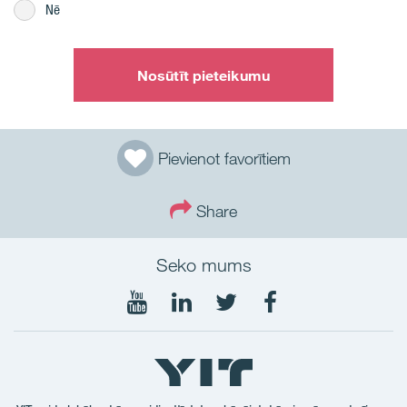
Nē
Nosūtīt pieteikumu
Pievienot favorītiem
Share
Seko mums
Seko
Seko
Seko
Seko
mums
mums
mums
mums
YouTube
LinkedIn
Twtitter
Facebook