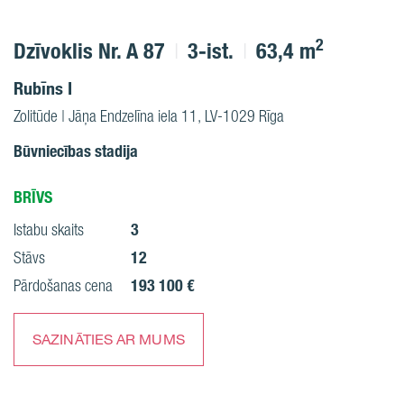
2
Dzīvoklis Nr. A 87
3-ist.
63,4 m
Rubīns I
Zolitūde | Jāņa Endzelīna iela 11, LV-1029 Rīga
Būvniecības stadija
BRĪVS
3
Istabu skaits
12
Stāvs
193 100 €
Pārdošanas cena
SAZINĀTIES AR MUMS