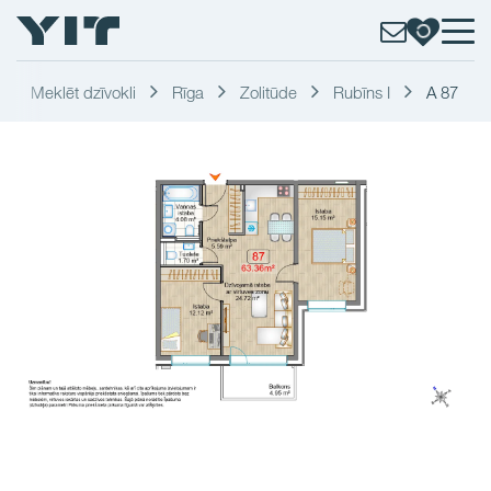
Meklēt dzīvokli
Rīga
Zolitūde
Rubīns I
A 87