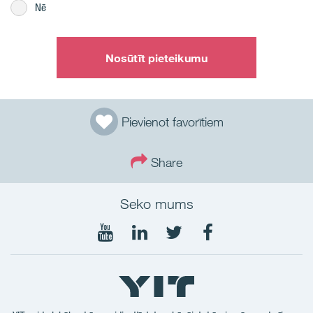
Nē
Nosūtīt pieteikumu
Pievienot favorītiem
Share
Seko mums
Seko
Seko
Seko
Seko
mums
mums
mums
mums
YouTube
LinkedIn
Twtitter
Facebook