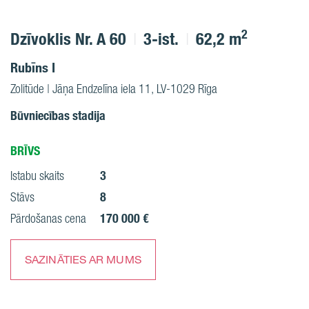
2
Dzīvoklis Nr. A 60
3-ist.
62,2 m
Rubīns I
Zolitūde | Jāņa Endzelīna iela 11, LV-1029 Rīga
Būvniecības stadija
BRĪVS
3
Istabu skaits
8
Stāvs
170 000 €
Pārdošanas cena
SAZINĀTIES AR MUMS