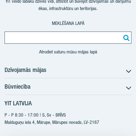
YIT veido labāku dzīves vidi, attīstot un būvējot dzīvojamās un darījumu
ēkas, infrastruktūru un teritorijas.
MEKLĒŠANA LAPĀ
Atrodiet saturu mūsu mājas lapā
Dzīvojamās mājas
Būvniecība
Meklēt dzīvokli
Nākotnes projekti
YIT LATVIJA
Būvniecība
Pārdošanas informācija
Jaunie projekti
P - P 8:30 - 17:00 | S, Sv - BRĪVS
YIT Plus
Realizētie projekti
Malduguņu iela 4, Mārupe, Mārupes novads, LV-2167
Kontakti
Kontakti