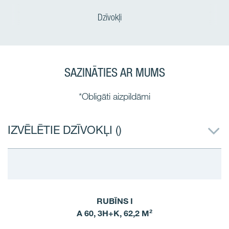
Dzīvokļi
SAZINĀTIES AR MUMS
*Obligāti aizpildāmi
IZVĒLĒTIE DZĪVOKĻI (
)
RUBĪNS I
A 60, 3H+K, 62,2 M²