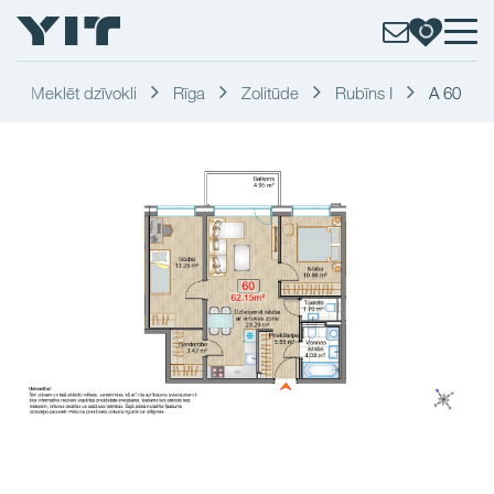
Meklēt dzīvokli
Rīga
Zolitūde
Rubīns I
A 60