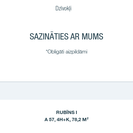
Dzīvokļi
SAZINĀTIES AR MUMS
*Obligāti aizpildāmi
RUBĪNS I
A 57, 4H+K, 78,2 M²