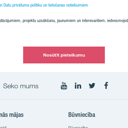
n Datu privātuma politiku un lietošanas noteikumiem
iedāvājumiem, projektu uzsākšanu, jaunumiem un interesantiem, iedvesmojoš
Nosūtīt pieteikumu
Seko mums
Seko
Seko
Seko
Seko
mums
mums
mums
mums
YouTube
LinkedIn
Twtitter
Faceboo
mās mājas
Būvniecība