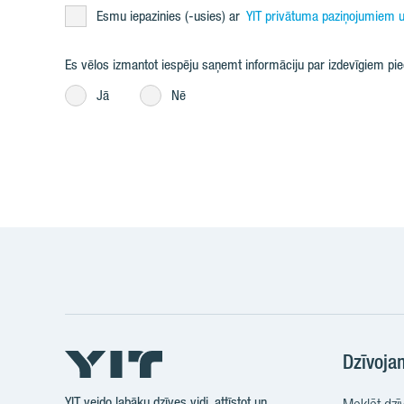
Esmu iepazinies (-usies) ar
YIT privātuma paziņojumiem u
Es vēlos izmantot iespēju saņemt informāciju par izdevīgiem p
Jā
Nē
Dzīvoja
YIT veido labāku dzīves vidi, attīstot un