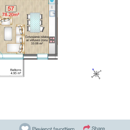
Share
Pievienot favorītiem