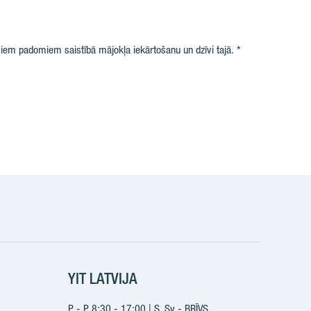
iem padomiem saistībā mājokļa iekārtošanu un dzīvi tajā.
k
YIT LATVIJA
P - P 8:30 - 17:00 | S, Sv - BRĪVS