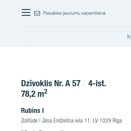
Piesakies jaunumu saņemšanai
M
Dzīvoklis Nr. A 57
4-ist.
2
78,2 m
Rubīns I
Zolitūde | Jāņa Endzelīna iela 11, LV-1029 Rīga