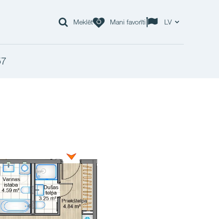
Meklēt
Mani favorīti
LV
57