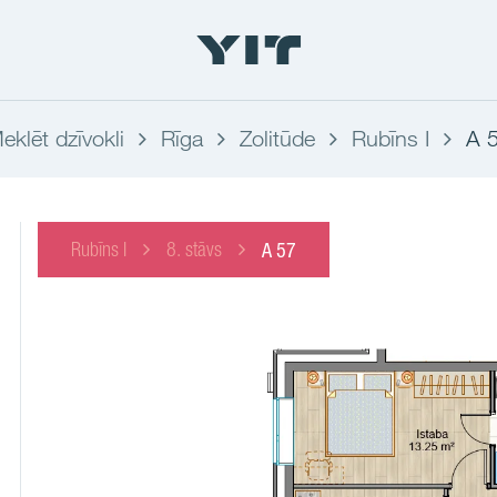
eklēt dzīvokli
Rīga
Zolitūde
Rubīns I
A 
Rubīns I
8. stāvs
A 57