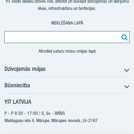
YIT veido labāku dzīves vidi, attīstot un būvējot dzīvojamās un darījumu
ēkas, infrastruktūru un teritorijas.
MEKLĒŠANA LAPĀ
Atrodiet saturu mūsu mājas lapā
Dzīvojamās mājas
Būvniecība
Meklēt dzīvokli
Nākotnes projekti
YIT LATVIJA
Būvniecība
Pārdošanas informācija
Jaunie projekti
P - P 8:30 - 17:00 | S, Sv - BRĪVS
YIT Plus
Realizētie projekti
Malduguņu iela 4, Mārupe, Mārupes novads, LV-2167
Kontakti
Kontakti