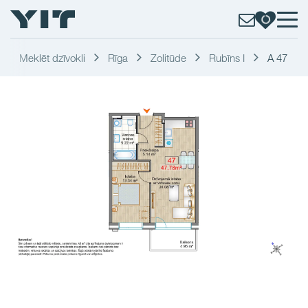
Meklēt dzīvokli
Rīga
Zolitūde
Rubīns I
A 47