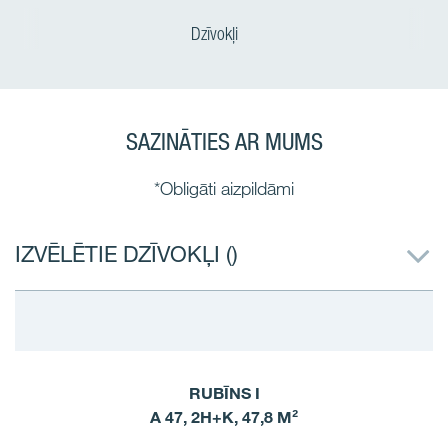
Dzīvokļi
SAZINĀTIES AR MUMS
*Obligāti aizpildāmi
IZVĒLĒTIE DZĪVOKĻI (
)
RUBĪNS I
A 47, 2H+K, 47,8 M²