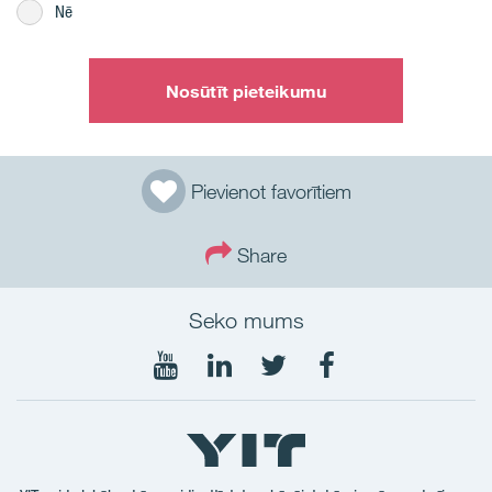
Nē
Nosūtīt pieteikumu
Pievienot favorītiem
Share
Seko mums
Seko
Seko
Seko
Seko
mums
mums
mums
mums
YouTube
LinkedIn
Twtitter
Facebook