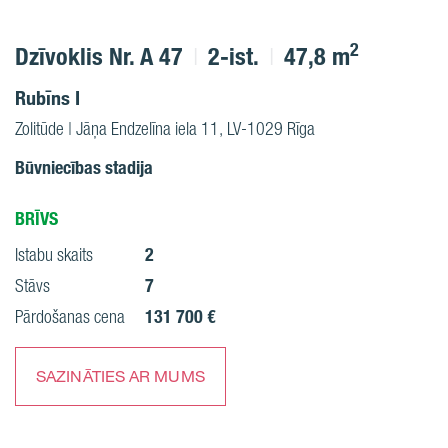
2
Dzīvoklis Nr. A 47
2-ist.
47,8 m
Rubīns I
Zolitūde | Jāņa Endzelīna iela 11, LV-1029 Rīga
Būvniecības stadija
BRĪVS
2
Istabu skaits
7
Stāvs
131 700 €
Pārdošanas cena
SAZINĀTIES AR MUMS